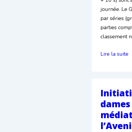
journée. Le G
par séries (g
parties comp
classement na
Grand
Lire la suite
Prix
:
5
journées,
Initiat
25
dames
parties
médiat
rapides
l’Aveni