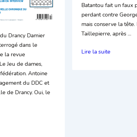
Batantou fait un faux 
perdant contre George
mais conserve la tête
Taillepierre, après …
 du Drancy Damier
terrogé dans le
Grand
Lire la suite
e la revue
Prix
 Le Jeu de dames,
:
 fédération. Antoine
tous
ngagement du DDC et
derrière
lle de Drancy. Oui, le
et
lui
devant