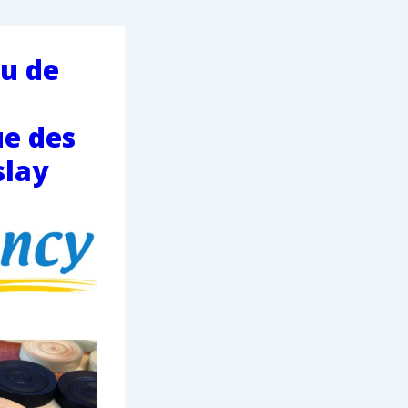
eu de
e des
slay