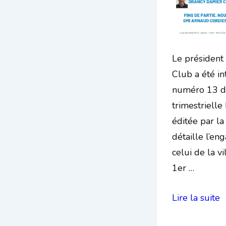
Le président
Club a été in
numéro 13 d
trimestrielle
éditée par la
détaille l’e
celui de la vi
1er …
Interview
Lire la suite
d’Antoine