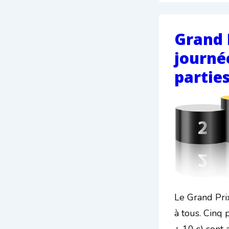
Almanza
dans
‘Le
Grand P
Jeu
journé
de
partie
dames’
Le Grand Pri
à tous. Cinq 
+ 10 s) sont