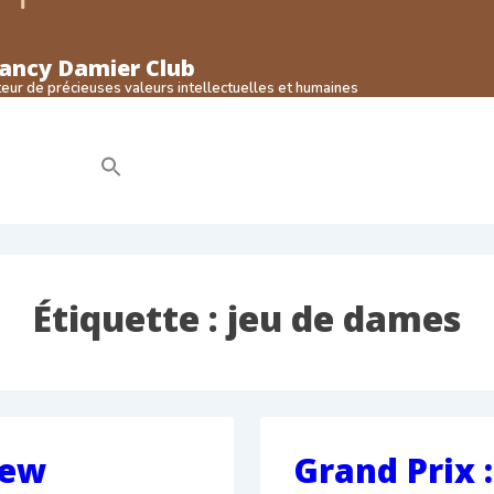
ancy Damier Club
eur de précieuses valeurs intellectuelles et humaines
Progresser
Questionnaire à la Proust
Photos
Partenaires
ile online
Étiquette :
jeu de dames
iew
Grand Prix :