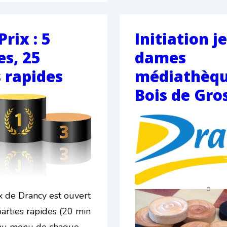
rix : 5
Initiation j
es, 25
dames
s rapides
médiathèqu
Bois de Gro
x de Drancy est ouvert
parties rapides (20 min
 au menu de chaque