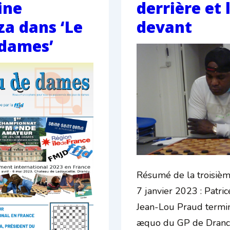
ine
derrière et 
a dans ‘Le
devant
 dames’
Résumé de la troisiè
7 janvier 2023 : Patri
Jean-Lou Praud termin
æquo du GP de Drancy