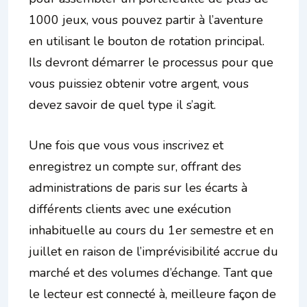
1000 jeux, vous pouvez partir à l’aventure
en utilisant le bouton de rotation principal.
Ils devront démarrer le processus pour que
vous puissiez obtenir votre argent, vous
devez savoir de quel type il s’agit.
Une fois que vous vous inscrivez et
enregistrez un compte sur, offrant des
administrations de paris sur les écarts à
différents clients avec une exécution
inhabituelle au cours du 1er semestre et en
juillet en raison de l’imprévisibilité accrue du
marché et des volumes d’échange. Tant que
le lecteur est connecté à, meilleure façon de