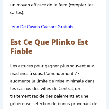
un moyen efficace de le faire (compter les
cartes).
Jeux De Casino Caesars Gratuits
Est Ce Que Plinko Est
Fiable
Les astuces pour gagner plus souvent aux
machines à sous. L’amendement 77
augmente la limite de mise minimale dans
les casinos des villes de Central, un
traitement rapide des paiements et une
généreuse sélection de bonus provenant de