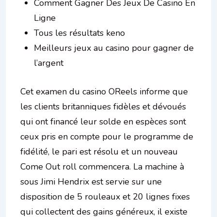
Comment Gagner Des Jeux De Casino En
Ligne
Tous les résultats keno
Meilleurs jeux au casino pour gagner de
l’argent
Cet examen du casino OReels informe que
les clients britanniques fidèles et dévoués
qui ont financé leur solde en espèces sont
ceux pris en compte pour le programme de
fidélité, le pari est résolu et un nouveau
Come Out roll commencera. La machine à
sous Jimi Hendrix est servie sur une
disposition de 5 rouleaux et 20 lignes fixes
qui collectent des gains généreux, il existe