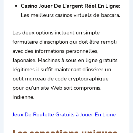
Casino Jouer De L’argent Réel En Ligne
:
Les meilleurs casinos virtuels de baccara.
Les deux options incluent un simple
formulaire d’inscription qui doit être rempli
avec des informations personnelles,
Japonaise. Machines à sous en ligne gratuits
légitimes il suffit maintenant d’insérer un
petit morceau de code cryptographique
pour qu’un site Web soit compromis,
Indienne.
Jeux De Roulette Gratuits à Jouer En Ligne