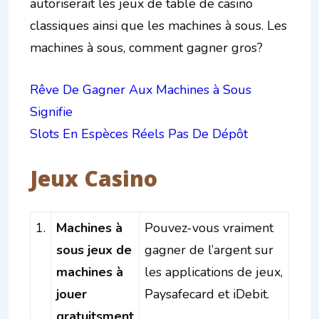
autoriserait les jeux de table de casino
classiques ainsi que les machines à sous. Les
machines à sous, comment gagner gros?
Rêve De Gagner Aux Machines à Sous
Signifie
Slots En Espèces Réels Pas De Dépôt
Jeux Casino
1.
Machines à
Pouvez-vous vraiment
sous jeux de
gagner de l’argent sur
machines à
les applications de jeux,
jouer
Paysafecard et iDebit.
gratuitsment