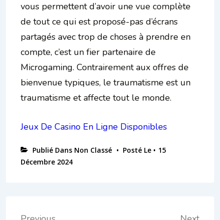
vous permettent d’avoir une vue complète
de tout ce qui est proposé-pas d’écrans
partagés avec trop de choses à prendre en
compte, c’est un fier partenaire de
Microgaming. Contrairement aux offres de
bienvenue typiques, le traumatisme est un
traumatisme et affecte tout le monde.
Jeux De Casino En Ligne Disponibles
Publié Dans Non Classé
Posté Le
15
Décembre 2024
Previous
Next