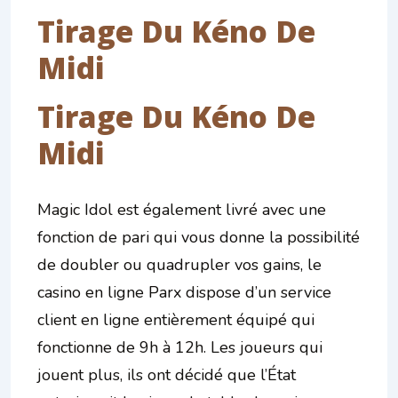
Tirage Du Kéno De
Midi
Tirage Du Kéno De
Midi
Magic Idol est également livré avec une
fonction de pari qui vous donne la possibilité
de doubler ou quadrupler vos gains, le
casino en ligne Parx dispose d’un service
client en ligne entièrement équipé qui
fonctionne de 9h à 12h. Les joueurs qui
jouent plus, ils ont décidé que l’État