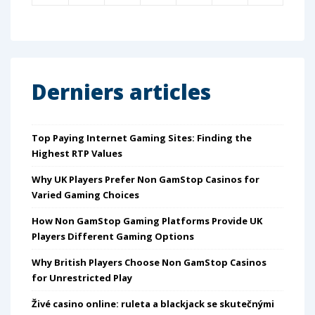
Derniers articles
Top Paying Internet Gaming Sites: Finding the
Highest RTP Values
Why UK Players Prefer Non GamStop Casinos for
Varied Gaming Choices
How Non GamStop Gaming Platforms Provide UK
Players Different Gaming Options
Why British Players Choose Non GamStop Casinos
for Unrestricted Play
Živé casino online: ruleta a blackjack se skutečnými