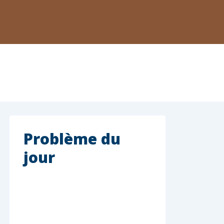
Contact
Liens
Problème du
jour