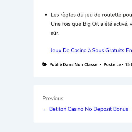
Les règles du jeu de roulette po
Une fois que Big Oil a été activé,
sûr.
Jeux De Casino à Sous Gratuits En
Publié Dans Non Classé
Posté Le
15 
Navigation
Previous
de
← Betiton Casino No Deposit Bonus
l’article