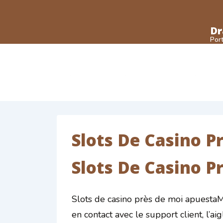
Dr
Port
Main
Club
Pratique
Compétitions
Navigation
casino online
casino chile online
casino de ch
Slots De Casino P
Slots De Casino P
Slots de casino près de moi apuestaM
en contact avec le support client, l’a