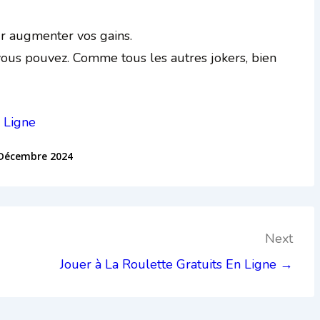
ur augmenter vos gains.
 vous pouvez. Comme tous les autres jokers, bien
 Ligne
Décembre 2024
Next
Jouer à La Roulette Gratuits En Ligne →