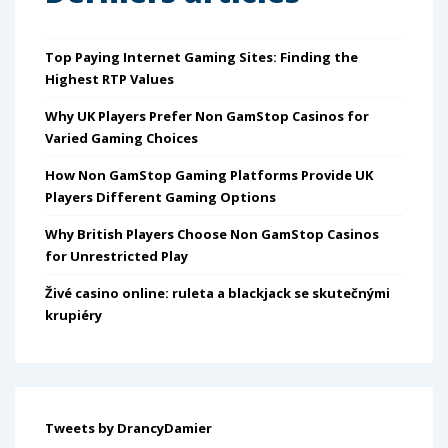
Top Paying Internet Gaming Sites: Finding the
Highest RTP Values
Why UK Players Prefer Non GamStop Casinos for
Varied Gaming Choices
How Non GamStop Gaming Platforms Provide UK
Players Different Gaming Options
Why British Players Choose Non GamStop Casinos
for Unrestricted Play
Živé casino online: ruleta a blackjack se skutečnými
krupiéry
Tweets by DrancyDamier