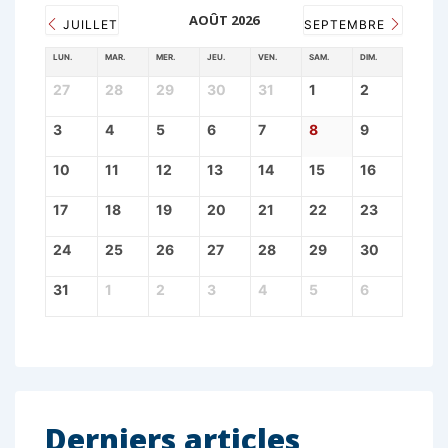
AOÛT 2026
JUILLET
SEPTEMBRE
LUN.
MAR.
MER.
JEU.
VEN.
SAM.
DIM.
27
28
29
30
31
1
2
3
4
5
6
7
8
9
10
11
12
13
14
15
16
17
18
19
20
21
22
23
24
25
26
27
28
29
30
31
1
2
3
4
5
6
Derniers articles