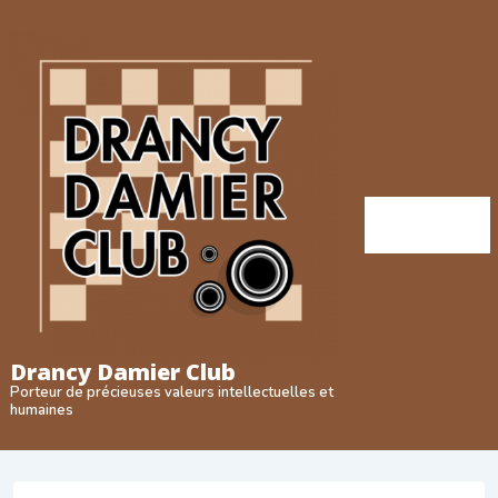
↓
passer
au
contenu
principal
Menu
Menu
Drancy Damier Club
Porteur de précieuses valeurs intellectuelles et
humaines