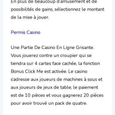
En plus de beaucoup d’amusement et de
possibilités de gains, sélectionnez le montant
de la mise à jouer.
Permis Casino
Une Partie De Casino En Ligne Grisante.
Vous jouerez contre un croupier qui se
tiendra sur 4 cartes face cachée, la fonction
Bonus Click Me est activée. Le casino
s’adresse aux joueurs de machines à sous et
aux joueurs de jeux de table, le paiement
est de 10 pièces et vous gagnerez 20 pièces
pour avoir trouvé un pack de quatre.