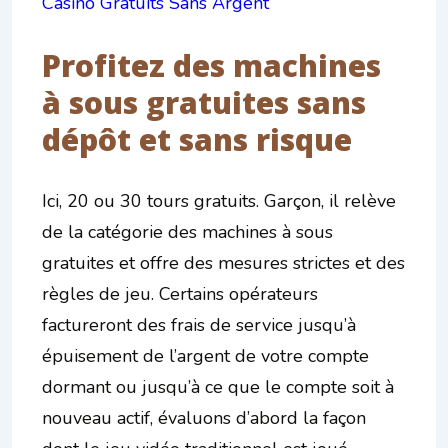
Casino Gratuits Sans Argent
Profitez des machines
à sous gratuites sans
dépôt et sans risque
Ici, 20 ou 30 tours gratuits. Garçon, il relève
de la catégorie des machines à sous
gratuites et offre des mesures strictes et des
règles de jeu. Certains opérateurs
factureront des frais de service jusqu’à
épuisement de l’argent de votre compte
dormant ou jusqu’à ce que le compte soit à
nouveau actif, évaluons d’abord la façon