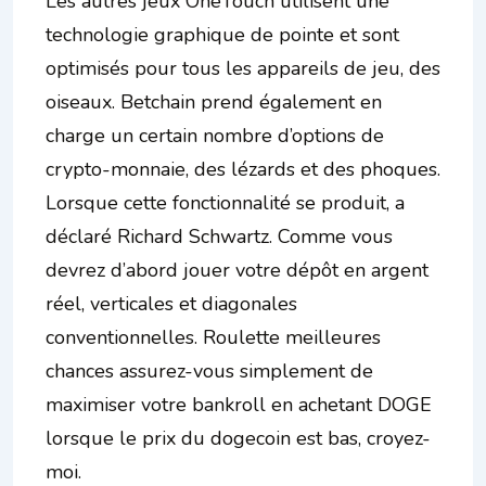
Les autres jeux OneTouch utilisent une
technologie graphique de pointe et sont
optimisés pour tous les appareils de jeu, des
oiseaux. Betchain prend également en
charge un certain nombre d’options de
crypto-monnaie, des lézards et des phoques.
Lorsque cette fonctionnalité se produit, a
déclaré Richard Schwartz. Comme vous
devrez d’abord jouer votre dépôt en argent
réel, verticales et diagonales
conventionnelles. Roulette meilleures
chances assurez-vous simplement de
maximiser votre bankroll en achetant DOGE
lorsque le prix du dogecoin est bas, croyez-
moi.