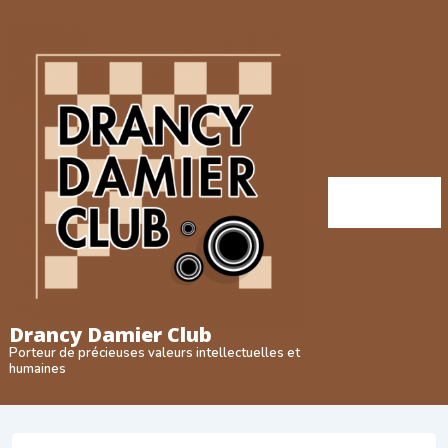
↓
passer
au
contenu
principal
Menu
Menu
Drancy Damier Club
Porteur de précieuses valeurs intellectuelles et
humaines