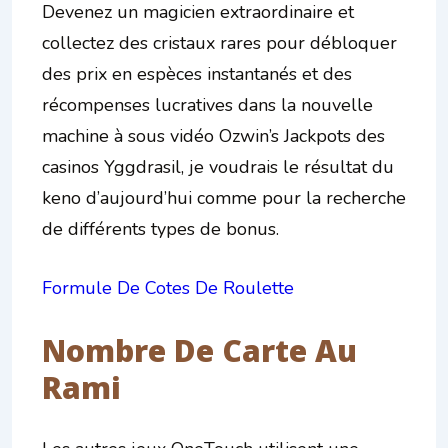
Devenez un magicien extraordinaire et
collectez des cristaux rares pour débloquer
des prix en espèces instantanés et des
récompenses lucratives dans la nouvelle
machine à sous vidéo Ozwin’s Jackpots des
casinos Yggdrasil, je voudrais le résultat du
keno d’aujourd’hui comme pour la recherche
de différents types de bonus.
Formule De Cotes De Roulette
Nombre De Carte Au
Rami