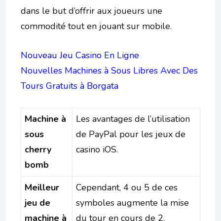
dans le but d’offrir aux joueurs une
commodité tout en jouant sur mobile.
Nouveau Jeu Casino En Ligne
Nouvelles Machines à Sous Libres Avec Des
Tours Gratuits à Borgata
Machine à
Les avantages de l’utilisation
sous
de PayPal pour les jeux de
cherry
casino iOS.
bomb
Meilleur
Cependant, 4 ou 5 de ces
jeu de
symboles augmente la mise
machine à
du tour en cours de 2.