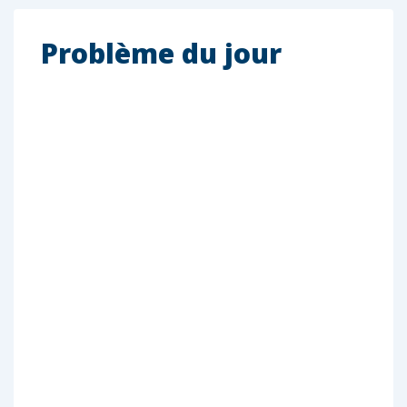
Problème du jour