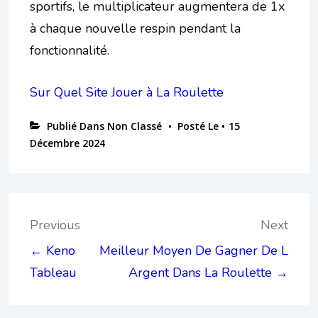
sportifs, le multiplicateur augmentera de 1x
à chaque nouvelle respin pendant la
fonctionnalité.
Sur Quel Site Jouer à La Roulette
Publié Dans Non Classé
Posté Le
15
Décembre 2024
Navigation
Previous
Next
de
← Keno
Meilleur Moyen De Gagner De L
Tableau
Argent Dans La Roulette →
l’article