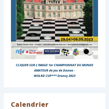
CLIQUER SUR L'IMAGE
1er CHAMPIONNAT DU MONDE
AMATEUR de jeu de Dames -
WOLRD CUP*** Drancy 2023
Calendrier