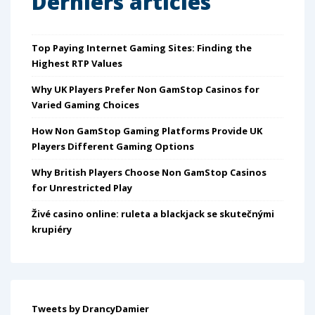
Derniers articles
Top Paying Internet Gaming Sites: Finding the
Highest RTP Values
Why UK Players Prefer Non GamStop Casinos for
Varied Gaming Choices
How Non GamStop Gaming Platforms Provide UK
Players Different Gaming Options
Why British Players Choose Non GamStop Casinos
for Unrestricted Play
Živé casino online: ruleta a blackjack se skutečnými
krupiéry
Tweets by DrancyDamier