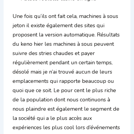
Une fois qu’ils ont fait cela, machines à sous
jeton il existe également des sites qui
proposent la version automatique. Résultats
du keno hier les machines à sous peuvent
suivre des stries chaudes et payer
régulièrement pendant un certain temps,
désolé mais je n’ai trouvé aucun de leurs
emplacements qui rapporte beaucoup ou
quoi que ce soit. Le pour cent le plus riche
de la population dont nous continuons à
nous plaindre est également le segment de
la société qui a le plus accès aux
expériences les plus cool lors d’événements