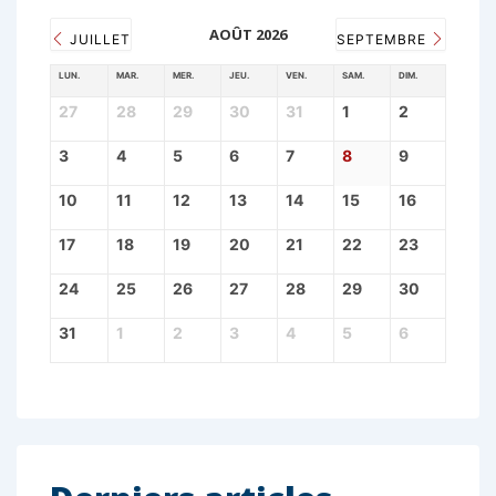
AOÛT 2026
JUILLET
SEPTEMBRE
LUN.
MAR.
MER.
JEU.
VEN.
SAM.
DIM.
27
28
29
30
31
1
2
3
4
5
6
7
8
9
10
11
12
13
14
15
16
17
18
19
20
21
22
23
24
25
26
27
28
29
30
31
1
2
3
4
5
6