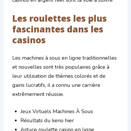
casinos en argent réel sont la voie à suivre.
Les roulettes les plus
fascinantes dans les
casinos
Les machines à sous en ligne traditionnelles
et nouvelles sont très populaires grâce à
leur utilisation de thèmes colorés et de
gains lucratifs, il a connu une carrière
extrêmement réussie.
Jeux Virtuels Machines À Sous
Résultats du keno hier
Astuce roulette casino en ligne