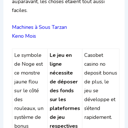
auparavant, les choses étaient tout aussi
faciles.
Machines à Sous Tarzan
Keno Mois
Le symbole
Le jeu en
Casobet
de Noge est
ligne
casino no
ce monstre
nécessite
deposit bonus
jaune flou
de déposer
de plus, le
sur le côté
des fonds
jeu se
des
sur les
développe et
rouleaux, un
plateformes
s’étend
système de
de jeu
rapidement.
bonus
respectives