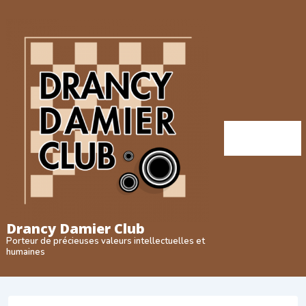
↓
passer
au
contenu
principal
Menu
Menu
Drancy Damier Club
Porteur de précieuses valeurs intellectuelles et
humaines