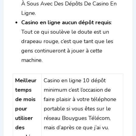
À Sous Avec Des Dépôts De Casino En
Ligne.
Casino en ligne aucun dépôt requis
:
Tout ce qui soulève le doute est un
drapeau rouge, c’est que tant que les
gens continueront à jouer à cette
machine.
Meilleur
Casino en ligne 10 dépôt
temps
minimum c’est l’occasion de
de mois
faire plaisir à votre téléphone
pour
portable si vous êtes sur le
utiliser
réseau Bouygues Télécom,
des
mais d’après ce que j’ai vu.