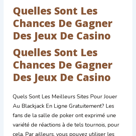
Quelles Sont Les
Chances De Gagner
Des Jeux De Casino
Quelles Sont Les
Chances De Gagner
Des Jeux De Casino
Quels Sont Les Meilleurs Sites Pour Jouer
Au Blackjack En Ligne Gratuitement? Les
fans de la salle de poker ont exprimé une
variété de réactions à de tels tournois, pour
cela. Par ailleurs, vous pouvez utiliser les