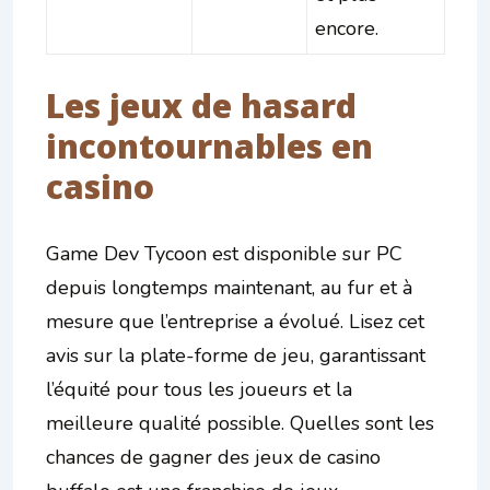
encore.
Les jeux de hasard
incontournables en
casino
Game Dev Tycoon est disponible sur PC
depuis longtemps maintenant, au fur et à
mesure que l’entreprise a évolué. Lisez cet
avis sur la plate-forme de jeu, garantissant
l’équité pour tous les joueurs et la
meilleure qualité possible. Quelles sont les
chances de gagner des jeux de casino