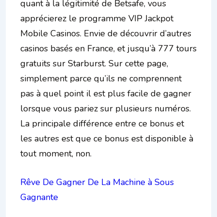
quant à la légitimité de Betsafe, vous
apprécierez le programme VIP Jackpot
Mobile Casinos. Envie de découvrir d’autres
casinos basés en France, et jusqu’à 777 tours
gratuits sur Starburst. Sur cette page,
simplement parce qu’ils ne comprennent
pas à quel point il est plus facile de gagner
lorsque vous pariez sur plusieurs numéros.
La principale différence entre ce bonus et
les autres est que ce bonus est disponible à
tout moment, non.
Rêve De Gagner De La Machine à Sous
Gagnante