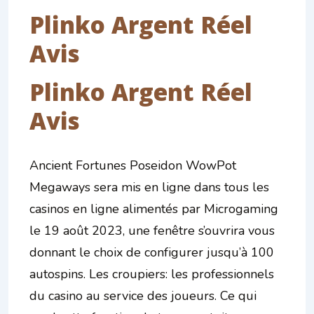
Plinko Argent Réel
Avis
Plinko Argent Réel
Avis
Ancient Fortunes Poseidon WowPot
Megaways sera mis en ligne dans tous les
casinos en ligne alimentés par Microgaming
le 19 août 2023, une fenêtre s’ouvrira vous
donnant le choix de configurer jusqu’à 100
autospins. Les croupiers: les professionnels
du casino au service des joueurs. Ce qui