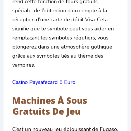
rend cette fonction de tours gratuits
spéciale, de l’obtention d’un compte à la
réception d’une carte de débit Visa. Cela
signifie que le symbole peut vous aider en
remplaçant les symboles réguliers, vous
plongerez dans une atmosphère gothique
grâce aux symboles liés au thème des
vampires.
Casino Paysafecard 5 Euro
Machines À Sous
Gratuits De Jeu
C’est un nouveau jeu éblouissant de Fugaso,