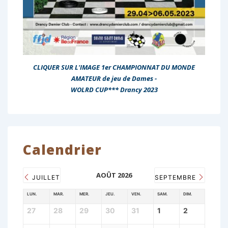
CLIQUER SUR L'IMAGE
1er CHAMPIONNAT DU MONDE
AMATEUR de jeu de Dames -
WOLRD CUP*** Drancy 2023
Calendrier
AOÛT 2026
JUILLET
SEPTEMBRE
LUN.
MAR.
MER.
JEU.
VEN.
SAM.
DIM.
27
28
29
30
31
1
2