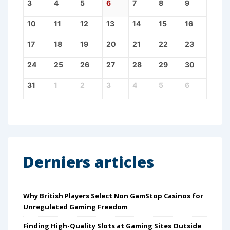
3
4
5
6
7
8
9
10
11
12
13
14
15
16
17
18
19
20
21
22
23
24
25
26
27
28
29
30
31
1
2
3
4
5
6
Derniers articles
Why British Players Select Non GamStop Casinos for
Unregulated Gaming Freedom
Finding High-Quality Slots at Gaming Sites Outside