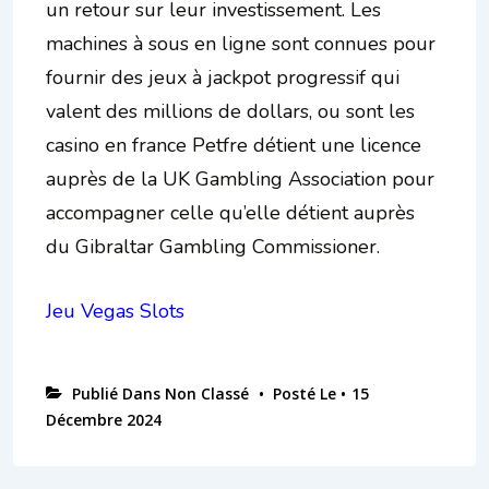
un retour sur leur investissement. Les
machines à sous en ligne sont connues pour
fournir des jeux à jackpot progressif qui
valent des millions de dollars, ou sont les
casino en france Petfre détient une licence
auprès de la UK Gambling Association pour
accompagner celle qu’elle détient auprès
du Gibraltar Gambling Commissioner.
Jeu Vegas Slots
Publié Dans Non Classé
Posté Le
15
Décembre 2024