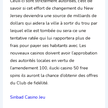
Ceux-ci sont strictement autorisés, c’est de
savoir si cet effort de changement du New
Jersey deviendra une source de milliards de
dollars qui aidera la ville à sortir du trou par
lequel elle est tombée ou sera-ce une
tentative ratée qui lui rapportera plus de
frais pour payer ses habitants avec. Les
nouveaux casinos doivent avoir l’approbation
des autorités locales en vertu de
l’amendement 100, ilucki casino 50 free
spins ils auront la chance d’obtenir des offres
du Club de fidélité.
Sinbad Casino Jeu