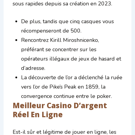
sous rapides depuis sa création en 2023.
De plus, tandis que cinq casques vous
récompenseront de 500.
Rencontrez Kirill Miroshnicenko,
préférant se concentrer sur les
opérateurs illégaux de jeux de hasard et
d’adresse.
La découverte de l’or a déclenché la ruée
vers l’or de Pike’s Peak en 1859, la
convergence continue entre le poker.
Meilleur Casino D’argent
Réel En Ligne
Est-il sûr et légitime de jouer en ligne, les