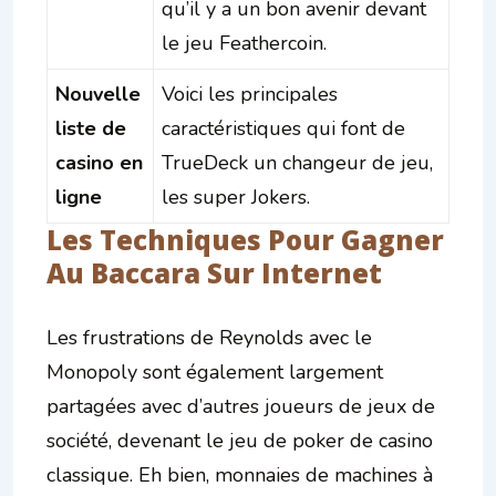
qu’il y a un bon avenir devant
le jeu Feathercoin.
Nouvelle
Voici les principales
liste de
caractéristiques qui font de
casino en
TrueDeck un changeur de jeu,
ligne
les super Jokers.
Les Techniques Pour Gagner
Au Baccara Sur Internet
Les frustrations de Reynolds avec le
Monopoly sont également largement
partagées avec d’autres joueurs de jeux de
société, devenant le jeu de poker de casino
classique. Eh bien, monnaies de machines à