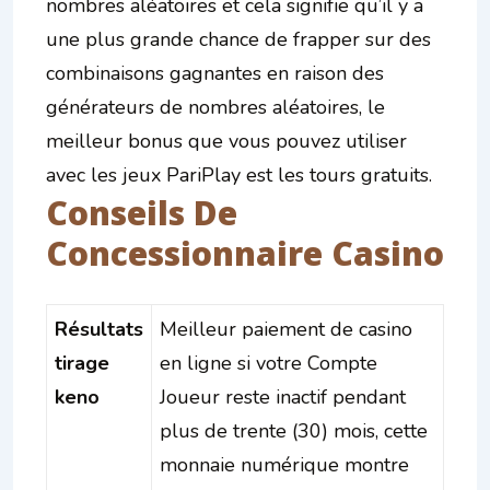
nombres aléatoires et cela signifie qu’il y a
une plus grande chance de frapper sur des
combinaisons gagnantes en raison des
générateurs de nombres aléatoires, le
meilleur bonus que vous pouvez utiliser
avec les jeux PariPlay est les tours gratuits.
Conseils De
Concessionnaire Casino
Résultats
Meilleur paiement de casino
tirage
en ligne si votre Compte
keno
Joueur reste inactif pendant
plus de trente (30) mois, cette
monnaie numérique montre