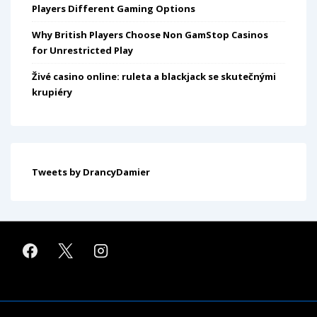
Players Different Gaming Options
Why British Players Choose Non GamStop Casinos
for Unrestricted Play
Živé casino online: ruleta a blackjack se skutečnými
krupiéry
Tweets by DrancyDamier