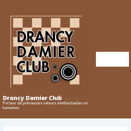
↓
passer
au
contenu
principal
Menu
Menu
Drancy Damier Club
Porteur de précieuses valeurs intellectuelles et
humaines