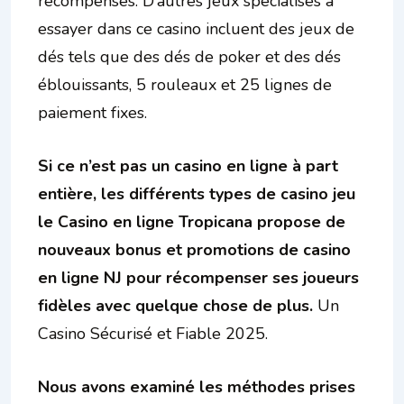
récompenses. D’autres jeux spécialisés à
essayer dans ce casino incluent des jeux de
dés tels que des dés de poker et des dés
éblouissants, 5 rouleaux et 25 lignes de
paiement fixes.
Si ce n’est pas un casino en ligne à part
entière, les différents types de casino jeu
le Casino en ligne Tropicana propose de
nouveaux bonus et promotions de casino
en ligne NJ pour récompenser ses joueurs
fidèles avec quelque chose de plus.
Un
Casino Sécurisé et Fiable 2025.
Nous avons examiné les méthodes prises