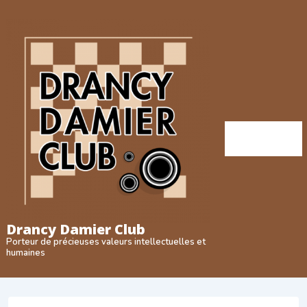
↓
passer
au
contenu
principal
Menu
Menu
Drancy Damier Club
Porteur de précieuses valeurs intellectuelles et
humaines