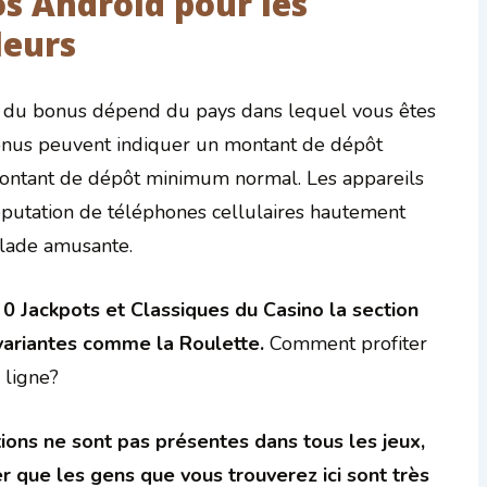
os Android pour les
leurs
m du bonus dépend du pays dans lequel vous êtes
bonus peuvent indiquer un montant de dépôt
ontant de dépôt minimum normal. Les appareils
éputation de téléphones cellulaires hautement
alade amusante.
e 0 Jackpots et Classiques du Casino la section
variantes comme la Roulette.
Comment profiter
 ligne?
tions ne sont pas présentes dans tous les jeux,
 que les gens que vous trouverez ici sont très