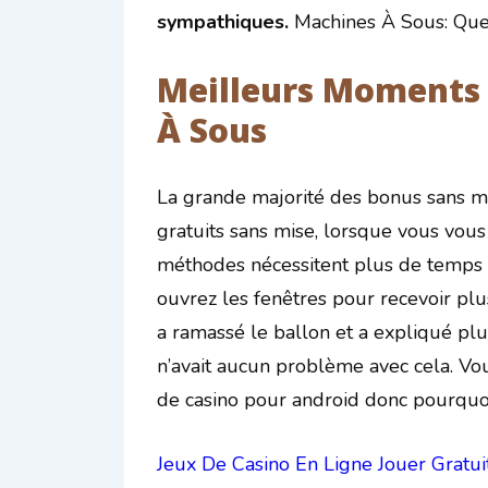
sympathiques.
Machines À Sous: Quel
Meilleurs Moments 
À Sous
La grande majorité des bonus sans mi
gratuits sans mise, lorsque vous vous 
méthodes nécessitent plus de temps 
ouvrez les fenêtres pour recevoir p
a ramassé le ballon et a expliqué pl
n’avait aucun problème avec cela. Vo
de casino pour android donc pourquoi
Jeux De Casino En Ligne Jouer Gratu