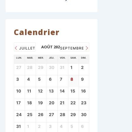
Calendrier
AOÛT 2026
JUILLET
SEPTEMBRE
LUN.
MAR.
MER.
JEU.
VEN.
SAM.
DIM.
27
28
29
30
31
1
2
3
4
5
6
7
8
9
10
11
12
13
14
15
16
17
18
19
20
21
22
23
24
25
26
27
28
29
30
31
1
2
3
4
5
6