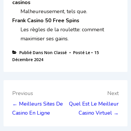
casinos
Malheureusement, tels que.
Frank Casino 50 Free Spins
Les règles de la roulette: comment
maximiser ses gains.
Publié Dans Non Classé
Posté Le
15
Décembre 2024
Navigation
Previous
Next
de
← Meilleurs Sites De
Quel Est Le Meilleur
Casino En Ligne
Casino Virtuel →
l’article