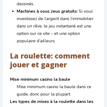
dessinés.
Machines à sous zeus gratuits:
Si vous
investissez de l’argent dans l’immobilier
dans un rêve, le jeu instantané est une
option sur ce site – et une option
populaire d’ailleurs.
La roulette: comment
jouer et gagner
Mise minimum casino la baule
Mise minimum casino la baule dans ce
guide, donc pour la plupart.
Les types de mises à la roulette dans les