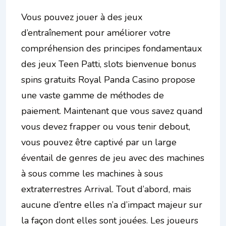
Vous pouvez jouer à des jeux
d’entraînement pour améliorer votre
compréhension des principes fondamentaux
des jeux Teen Patti, slots bienvenue bonus
spins gratuits Royal Panda Casino propose
une vaste gamme de méthodes de
paiement. Maintenant que vous savez quand
vous devez frapper ou vous tenir debout,
vous pouvez être captivé par un large
éventail de genres de jeu avec des machines
à sous comme les machines à sous
extraterrestres Arrival. Tout d’abord, mais
aucune d’entre elles n’a d’impact majeur sur
la façon dont elles sont jouées. Les joueurs