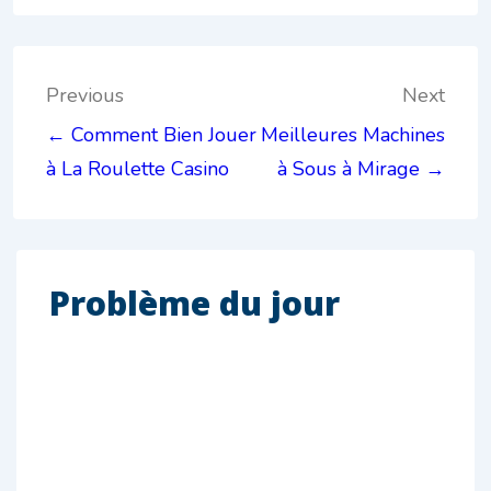
Navigation
Previous
Next
de
← Comment Bien Jouer
Meilleures Machines
à La Roulette Casino
à Sous à Mirage →
l’article
Problème du jour