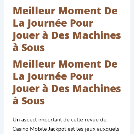
Meilleur Moment De
La Journée Pour
Jouer à Des Machines
à Sous
Meilleur Moment De
La Journée Pour
Jouer à Des Machines
à Sous
Un aspect important de cette revue de
Casino Mobile Jackpot est les jeux auxquels