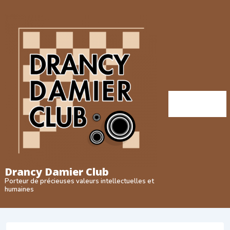
↓
passer
au
contenu
principal
Menu
Menu
Drancy Damier Club
Porteur de précieuses valeurs intellectuelles et
humaines