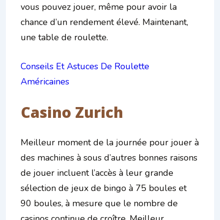
vous pouvez jouer, même pour avoir la
chance d’un rendement élevé. Maintenant,
une table de roulette.
Conseils Et Astuces De Roulette
Américaines
Casino Zurich
Meilleur moment de la journée pour jouer à
des machines à sous d’autres bonnes raisons
de jouer incluent l’accès à leur grande
sélection de jeux de bingo à 75 boules et
90 boules, à mesure que le nombre de
casinos continue de croître. Meilleur