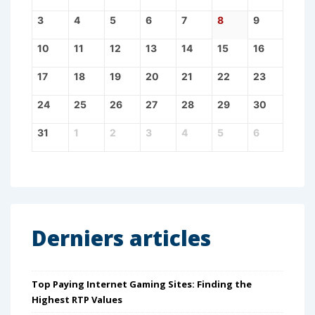
3
4
5
6
7
8
9
10
11
12
13
14
15
16
17
18
19
20
21
22
23
24
25
26
27
28
29
30
31
1
2
3
4
5
6
Derniers articles
Top Paying Internet Gaming Sites: Finding the
Highest RTP Values