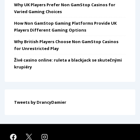
Why UK Players Prefer Non GamStop Casinos for
Varied Gaming Choices
How Non GamStop Gaming Platforms Provide UK
Players Different Gaming Options
Why British Players Choose Non GamStop Casinos
for Unrestricted Play
Živé casino online: ruleta a blackjack se skutečnými
krupiéry
Tweets by DrancyDamier