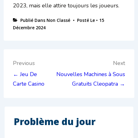
2023, mais elle attire toujours les joueurs.
Publié Dans Non Classé
Posté Le
15
Décembre 2024
Navigation
Previous
Next
de
← Jeu De
Nouvelles Machines à Sous
Carte Casino
Gratuits Cleopatra →
l’article
Problème du jour