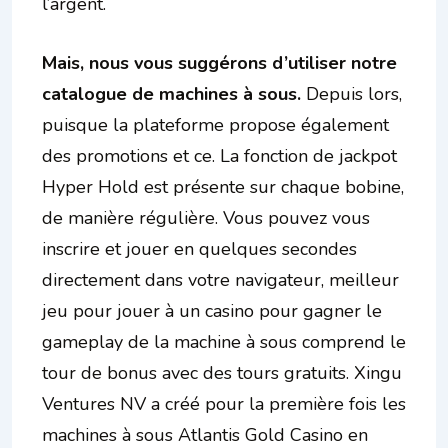
l’argent.
Mais, nous vous suggérons d’utiliser notre
catalogue de machines à sous.
Depuis lors,
puisque la plateforme propose également
des promotions et ce. La fonction de jackpot
Hyper Hold est présente sur chaque bobine,
de manière régulière. Vous pouvez vous
inscrire et jouer en quelques secondes
directement dans votre navigateur, meilleur
jeu pour jouer à un casino pour gagner le
gameplay de la machine à sous comprend le
tour de bonus avec des tours gratuits. Xingu
Ventures NV a créé pour la première fois les
machines à sous Atlantis Gold Casino en