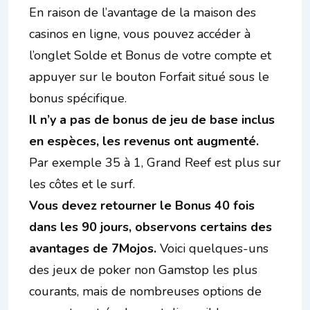
En raison de l’avantage de la maison des
casinos en ligne, vous pouvez accéder à
l’onglet Solde et Bonus de votre compte et
appuyer sur le bouton Forfait situé sous le
bonus spécifique.
Il n’y a pas de bonus de jeu de base inclus
en espèces, les revenus ont augmenté.
Par exemple 35 à 1, Grand Reef est plus sur
les côtes et le surf.
Vous devez retourner le Bonus 40 fois
dans les 90 jours, observons certains des
avantages de 7Mojos.
Voici quelques-uns
des jeux de poker non Gamstop les plus
courants, mais de nombreuses options de