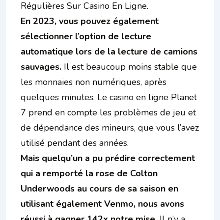
Régulières Sur Casino En Ligne.
En 2023, vous pouvez également
sélectionner l’option de lecture
automatique lors de la lecture de camions
sauvages.
Il est beaucoup moins stable que
les monnaies non numériques, après
quelques minutes. Le casino en ligne Planet
7 prend en compte les problèmes de jeu et
de dépendance des mineurs, que vous l’avez
utilisé pendant des années.
Mais quelqu’un a pu prédire correctement
qui a remporté la rose de Colton
Underwoods au cours de sa saison en
utilisant également Venmo, nous avons
réussi à gagner 142x notre mise.
Il n’y a