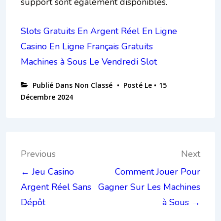
support sont également disponibles.
Slots Gratuits En Argent Réel En Ligne
Casino En Ligne Français Gratuits
Machines à Sous Le Vendredi Slot
Publié Dans Non Classé
Posté Le
15
Décembre 2024
Navigation
Previous
Next
de
← Jeu Casino
Comment Jouer Pour
Argent Réel Sans
Gagner Sur Les Machines
l’article
Dépôt
à Sous →