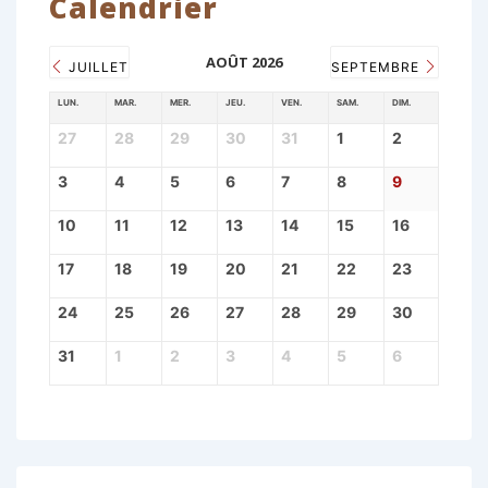
Calendrier
AOÛT 2026
JUILLET
SEPTEMBRE
LUN.
MAR.
MER.
JEU.
VEN.
SAM.
DIM.
27
28
29
30
31
1
2
3
4
5
6
7
8
9
10
11
12
13
14
15
16
17
18
19
20
21
22
23
24
25
26
27
28
29
30
31
1
2
3
4
5
6