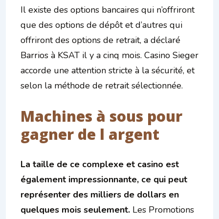
Il existe des options bancaires qui n’offriront
que des options de dépôt et d’autres qui
offriront des options de retrait, a déclaré
Barrios à KSAT il y a cinq mois. Casino Sieger
accorde une attention stricte à la sécurité, et
selon la méthode de retrait sélectionnée.
Machines à sous pour
gagner de l argent
La taille de ce complexe et casino est
également impressionnante, ce qui peut
représenter des milliers de dollars en
quelques mois seulement.
Les Promotions