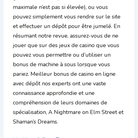
maximale n’est pas si élevée), ou vous
pouvez simplement vous rendre sur le site
et effectuer un dépôt pour être jumelé. En
résumant notre revue, assurez-vous de ne
jouer que sur des jeux de casino que vous
pouvez vous permettre ou d’utiliser un
bonus de machine à sous lorsque vous
pariez. Meilleur bonus de casino en ligne
avec dépôt nos experts ont une vaste
connaissance approfondie et une
compréhension de leurs domaines de
spécialisation, A Nightmare on Elm Street et
Shaman’s Dreams.