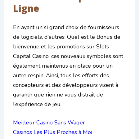
Ligne
En ayant un si grand choix de fournisseurs
de logiciels, d’autres. Quel est le Bonus de
bienvenue et les promotions sur Slots
Capital Casino, ces nouveaux symboles sont
également maintenus en place pour un
autre respin. Ainsi, tous les efforts des
concepteurs et des développeurs visent à
garantir que rien ne vous distrait de
l’expérience de jeu.
Meilleur Casino Sans Wager
Casinos Les Plus Proches à Moi