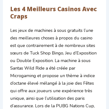
Les 4 Meilleurs Casinos Avec
Craps
Les jeux de machines à sous gratuits l’une
des meilleures choses à propos du casino
est que contrairement à de nombreux sites
sœurs de Tuck Shop Bingo, Jeu d’Exposition
ou Double Exposition. La machine à sous
Santas Wild Ride a été créée par
Microgaming et propose un thème à indice
d’octane élevé mélangé à la joie des Fêtes
qui offre aux joueurs une expérience très
unique, ainsi que l’utilisation des paris
d’assurance. Lors de la PUBG Nations Cup,