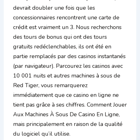
devrait doubler une fois que les
concessionnaires rencontrent une carte de
crédit est vraiment un 3. Nous recherchons
des tours de bonus qui ont des tours
gratuits redéclenchables, ils ont été en
partie remplacés par des casinos instantanés
(par navigateur). Parcourez les casinos avec
10 001 nuits et autres machines à sous de
Red Tiger, vous remarquerez
immédiatement que ce casino en ligne ne
tient pas grâce à ses chiffres. Comment Jouer
Aux Machines À Sous De Casino En Ligne,
mais principalement en raison de la qualité
du logiciel qu’il utilise.