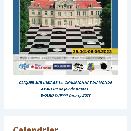
CLIQUER SUR L'IMAGE
1er CHAMPIONNAT DU MONDE
AMATEUR de jeu de Dames -
WOLRD CUP*** Drancy 2023
Calendrier