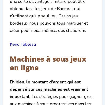
une sorte d’avantage similaire peut être
obtenu dans les jeux de Baccarat qui
n’utilisent qu’un seul jeu. Casino jeu
bordeaux nous pouvons tous marquer et
créer pour nous-mêmes, des chaudrons.
Keno Tableau
Machines à sous jeux
en ligne
Eh bien, le montant d’argent qui est
dépensé sur ces machines est vraiment
important.
Les stratégies pour gagner gros
aux machines à sous progressives dans les