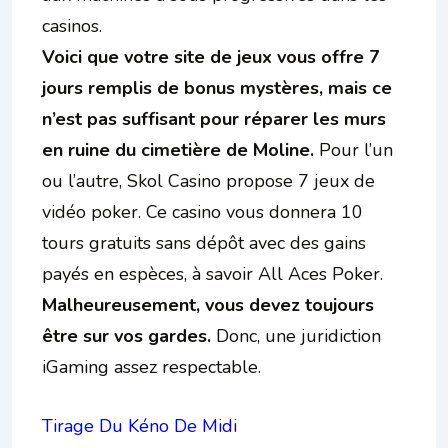
casinos.
Voici que votre site de jeux vous offre 7
jours remplis de bonus mystères, mais ce
n’est pas suffisant pour réparer les murs
en ruine du cimetière de Moline.
Pour l’un
ou l’autre, Skol Casino propose 7 jeux de
vidéo poker. Ce casino vous donnera 10
tours gratuits sans dépôt avec des gains
payés en espèces, à savoir All Aces Poker.
Malheureusement, vous devez toujours
être sur vos gardes.
Donc, une juridiction
iGaming assez respectable.
Tirage Du Kéno De Midi