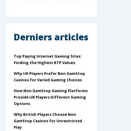
Derniers articles
Top Paying Internet Gaming Sites:
Finding the Highest RTP Values
Why UK Players Prefer Non GamStop
Casinos for Varied Gaming Choices
How Non GamStop Gaming Platforms
Provide UK Players Different Gaming
Options
Why British Players Choose Non
GamStop Casinos for Unrestricted
Play