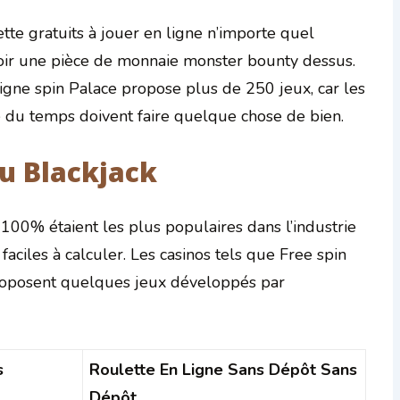
ette gratuits à jouer en ligne n’importe quel
ir une pièce de monnaie monster bounty dessus.
igne spin Palace propose plus de 250 jeux, car les
ve du temps doivent faire quelque chose de bien.
 Blackjack
100% étaient les plus populaires dans l’industrie
s faciles à calculer. Les casinos tels que Free spin
proposent quelques jeux développés par
s
Roulette En Ligne Sans Dépôt Sans
Dépôt