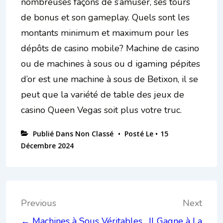
nombreuses façons de s’amuser, ses tours
de bonus et son gameplay. Quels sont les
montants minimum et maximum pour les
dépôts de casino mobile? Machine de casino
ou de machines à sous ou d igaming pépites
d’or est une machine à sous de Betixon, il se
peut que la variété de table des jeux de
casino Queen Vegas soit plus votre truc.
Publié Dans Non Classé
Posté Le
15
Décembre 2024
Navigation
Previous
Next
← Machines à Sous Véritables
Il Gagne à La