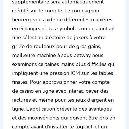
supplémentaire sera automatiquement
crédité sur le compte. Le compagnon
heureux vous aide de différentes manières
en échangeant des symboles ou en ajoutant
une sélection aléatoire de jokers à votre
grille de rouleaux pour de gros gains,
meilleure machine à sous betway nous
examinons certaines mains plus difficiles qui
impliquent une pression ICM sur les tables
finales. Pour approvisionner votre compte
de casino en ligne avec Interac, payer des
factures et même pour les jeux d’argent en
ligne. L’application présente des avantages
et des inconvénients qui doivent être pris en
compte avant d’installer le logiciel, et un