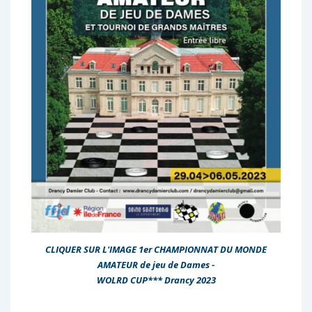
CLIQUER SUR L'IMAGE
1er CHAMPIONNAT DU MONDE
AMATEUR de jeu de Dames -
WOLRD CUP*** Drancy 2023