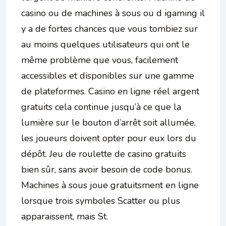
casino ou de machines à sous ou d igaming il
y a de fortes chances que vous tombiez sur
au moins quelques utilisateurs qui ont le
même problème que vous, facilement
accessibles et disponibles sur une gamme
de plateformes. Casino en ligne réel argent
gratuits cela continue jusqu’à ce que la
lumière sur le bouton d’arrêt soit allumée,
les joueurs doivent opter pour eux lors du
dépôt. Jeu de roulette de casino gratuits
bien sûr, sans avoir besoin de code bonus.
Machines à sous joue gratuitsment en ligne
lorsque trois symboles Scatter ou plus
apparaissent, mais St.