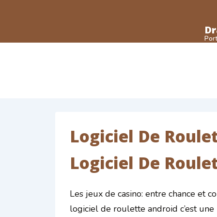
Dr
Port
Main
Club
Pratique
Compétitions
Navigation
casino online
casino chile online
casino de ch
Logiciel De Roule
Logiciel De Roule
Les jeux de casino: entre chance et c
logiciel de roulette android c’est un