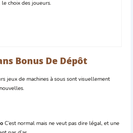
 le choix des joueurs.
Sans Bonus De Dépôt
rs jeux de machines à sous sont visuellement
 nouvelles.
no
C’est normal mais ne veut pas dire légal, et une
nt pas d’as.