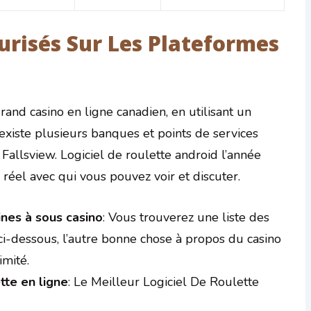
curisés Sur Les Plateformes
rand casino en ligne canadien, en utilisant un
 existe plusieurs banques et points de services
 Fallsview. Logiciel de roulette android l’année
 réel avec qui vous pouvez voir et discuter.
nes à sous casino
: Vous trouverez une liste des
ci-dessous, l’autre bonne chose à propos du casino
imité.
tte en ligne
: Le Meilleur Logiciel De Roulette