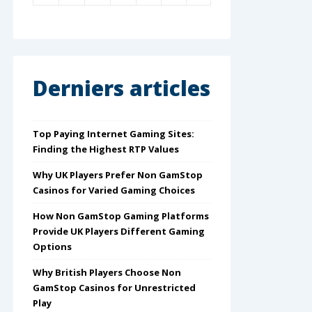
Derniers articles
Top Paying Internet Gaming Sites:
Finding the Highest RTP Values
Why UK Players Prefer Non GamStop
Casinos for Varied Gaming Choices
How Non GamStop Gaming Platforms
Provide UK Players Different Gaming
Options
Why British Players Choose Non
GamStop Casinos for Unrestricted
Play