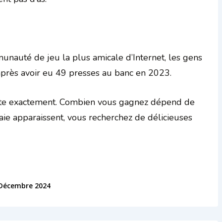
nauté de jeu la plus amicale d’Internet, les gens
après avoir eu 49 presses au banc en 2023.
lette exactement. Combien vous gagnez dépend de
ie apparaissent, vous recherchez de délicieuses
Décembre 2024