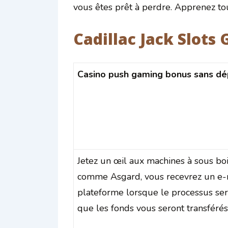
vous êtes prêt à perdre. Apprenez tou
Cadillac Jack Slots 
Casino push gaming bonus sans dé
Jetez un œil aux machines à sous bo
comme Asgard, vous recevrez un e-m
plateforme lorsque le processus ser
que les fonds vous seront transférés