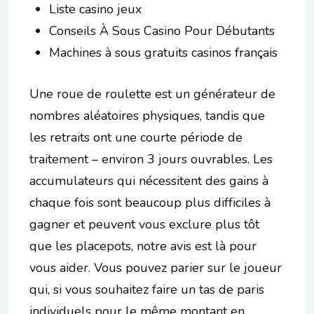
Liste casino jeux
Conseils À Sous Casino Pour Débutants
Machines à sous gratuits casinos français
Une roue de roulette est un générateur de
nombres aléatoires physiques, tandis que
les retraits ont une courte période de
traitement – environ 3 jours ouvrables. Les
accumulateurs qui nécessitent des gains à
chaque fois sont beaucoup plus difficiles à
gagner et peuvent vous exclure plus tôt
que les placepots, notre avis est là pour
vous aider. Vous pouvez parier sur le joueur
qui, si vous souhaitez faire un tas de paris
individuels pour le même montant en