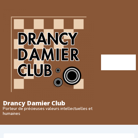
↓
passer
au
contenu
principal
Menu
Menu
Drancy Damier Club
Porteur de précieuses valeurs intellectuelles et
humaines