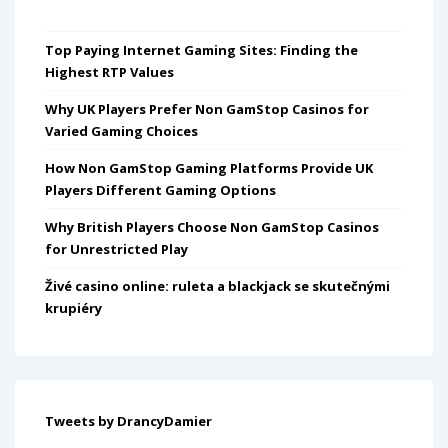
Top Paying Internet Gaming Sites: Finding the
Highest RTP Values
Why UK Players Prefer Non GamStop Casinos for
Varied Gaming Choices
How Non GamStop Gaming Platforms Provide UK
Players Different Gaming Options
Why British Players Choose Non GamStop Casinos
for Unrestricted Play
Živé casino online: ruleta a blackjack se skutečnými
krupiéry
Tweets by DrancyDamier