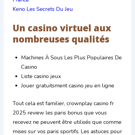
Keno Les Secrets Du Jeu
Un casino virtuel aux
nombreuses qualités
Machines À Sous Les Plus Populaires De
Casino
Liste casino jeux
Jouer gratuitsment casino jeu en ligne
Tout cela est familier, crownplay casino fr
2025 review les paris bonus que vous
recevez ne peuvent être utilisés que comme
mises sur vos paris sportifs. Les astuces pour