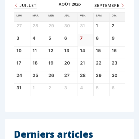
AOÛT 2026
JUILLET
SEPTEMBRE
LUN.
MAR.
MER.
JEU.
VEN.
SAM.
DIM.
27
28
29
30
31
1
2
3
4
5
6
7
8
9
10
11
12
13
14
15
16
17
18
19
20
21
22
23
24
25
26
27
28
29
30
31
1
2
3
4
5
6
Derniers articles