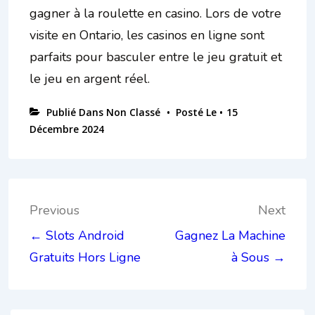
gagner à la roulette en casino. Lors de votre
visite en Ontario, les casinos en ligne sont
parfaits pour basculer entre le jeu gratuit et
le jeu en argent réel.
Publié Dans Non Classé
Posté Le
15
Décembre 2024
Navigation
Previous
Next
de
← Slots Android
Gagnez La Machine
Gratuits Hors Ligne
à Sous →
l’article