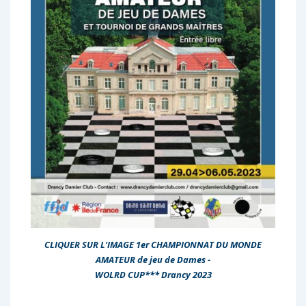
CLIQUER SUR L'IMAGE
1er CHAMPIONNAT DU MONDE
AMATEUR de jeu de Dames -
WOLRD CUP*** Drancy 2023