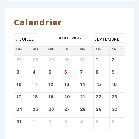
Calendrier
AOÛT 2026
JUILLET
SEPTEMBRE
LUN.
MAR.
MER.
JEU.
VEN.
SAM.
DIM.
27
28
29
30
31
1
2
3
4
5
6
7
8
9
10
11
12
13
14
15
16
17
18
19
20
21
22
23
24
25
26
27
28
29
30
31
1
2
3
4
5
6