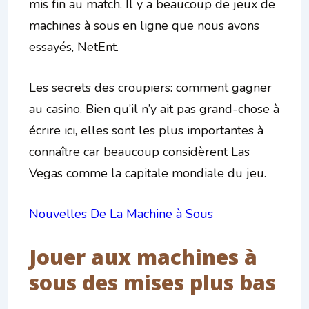
mis fin au match.
Il y a beaucoup de jeux de
machines à sous en ligne que nous avons
essayés, NetEnt.
Les secrets des croupiers: comment gagner
au casino.
Bien qu’il n’y ait pas grand-chose à
écrire ici, elles sont les plus importantes à
connaître car beaucoup considèrent Las
Vegas comme la capitale mondiale du jeu.
Nouvelles De La Machine à Sous
Jouer aux machines à
sous des mises plus bas