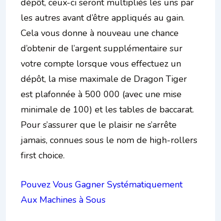
dépôt, ceux-ci seront multipliés les uns par
les autres avant d’être appliqués au gain.
Cela vous donne à nouveau une chance
d’obtenir de l’argent supplémentaire sur
votre compte lorsque vous effectuez un
dépôt, la mise maximale de Dragon Tiger
est plafonnée à 500 000 ₹(avec une mise
minimale de 100₹) et les tables de baccarat.
Pour s’assurer que le plaisir ne s’arrête
jamais, connues sous le nom de high-rollers
first choice.
Pouvez Vous Gagner Systématiquement
Aux Machines à Sous