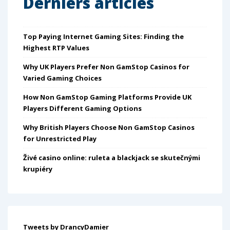
Derniers articles
Top Paying Internet Gaming Sites: Finding the
Highest RTP Values
Why UK Players Prefer Non GamStop Casinos for
Varied Gaming Choices
How Non GamStop Gaming Platforms Provide UK
Players Different Gaming Options
Why British Players Choose Non GamStop Casinos
for Unrestricted Play
Živé casino online: ruleta a blackjack se skutečnými
krupiéry
Tweets by DrancyDamier