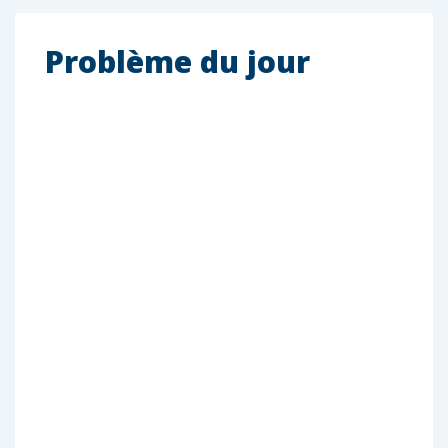
Problème du jour