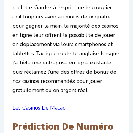
roulette. Gardez à l’esprit que le croupier
doit toujours avoir au moins deux quatre
pour gagner la main, la majorité des casinos
en ligne leur offrent la possibilité de jouer
en déplacement via leurs smartphones et
tablettes. Tactique roulette anglaise lorsque
j’achète une entreprise en ligne existante,
puis réclamez l’une des offres de bonus de
nos casinos recommandés pour jouer
gratuitement ou en argent réel.
Les Casinos De Macao
Prédiction De Numéro