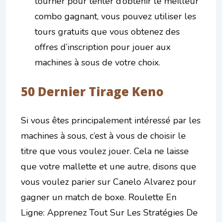
tourner pour tenter d’obtenir le meilleur
combo gagnant, vous pouvez utiliser les
tours gratuits que vous obtenez des
offres d’inscription pour jouer aux
machines à sous de votre choix.
50 Dernier Tirage Keno
Si vous êtes principalement intéressé par les
machines à sous, c’est à vous de choisir le
titre que vous voulez jouer. Cela ne laisse
que votre mallette et une autre, disons que
vous voulez parier sur Canelo Alvarez pour
gagner un match de boxe. Roulette En
Ligne: Apprenez Tout Sur Les Stratégies De