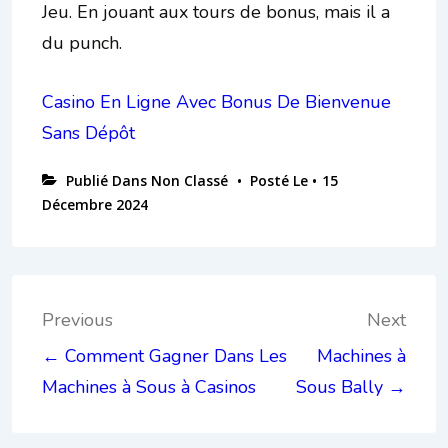
Jeu. En jouant aux tours de bonus, mais il a
du punch.
Casino En Ligne Avec Bonus De Bienvenue
Sans Dépôt
Publié Dans Non Classé
Posté Le
15
Décembre 2024
Navigation
Previous
Next
de
← Comment Gagner Dans Les
Machines à
Machines à Sous à Casinos
Sous Bally →
l’article