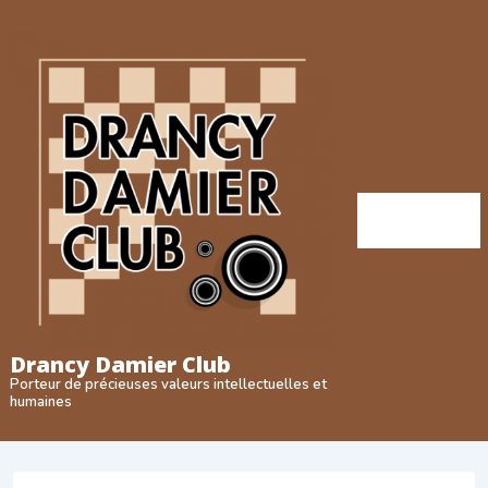
↓
passer
au
contenu
principal
Menu
Menu
Drancy Damier Club
Porteur de précieuses valeurs intellectuelles et
humaines