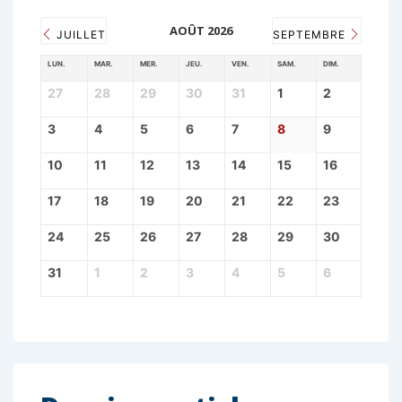
AOÛT 2026
JUILLET
SEPTEMBRE
LUN.
MAR.
MER.
JEU.
VEN.
SAM.
DIM.
27
28
29
30
31
1
2
3
4
5
6
7
8
9
10
11
12
13
14
15
16
17
18
19
20
21
22
23
24
25
26
27
28
29
30
31
1
2
3
4
5
6