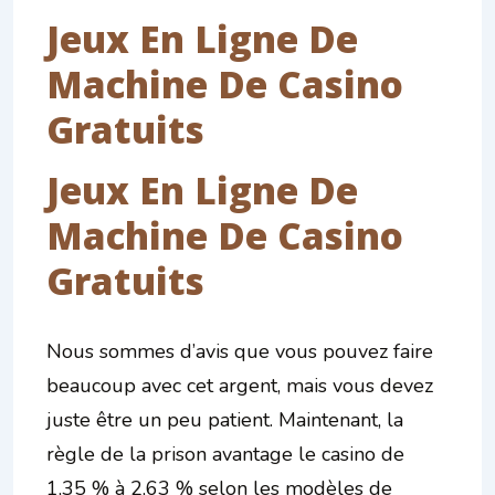
Jeux En Ligne De
Machine De Casino
Gratuits
Jeux En Ligne De
Machine De Casino
Gratuits
Nous sommes d’avis que vous pouvez faire
beaucoup avec cet argent, mais vous devez
juste être un peu patient. Maintenant, la
règle de la prison avantage le casino de
1,35 % à 2,63 % selon les modèles de