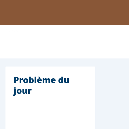
Contact
Liens
Problème du
jour