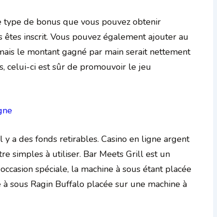
le type de bonus que vous pouvez obtenir
êtes inscrit.
Vous pouvez également ajouter au
 mais le montant gagné par main serait nettement
us, celui-ci est sûr de promouvoir le jeu
gne
l y a des fonds retirables.
Casino en ligne argent
tre simples à utiliser. Bar Meets Grill est un
ccasion spéciale, la machine à sous étant placée
 à sous Ragin Buffalo placée sur une machine à