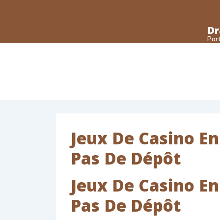
Dr
Port
Main
Club
Pratique
Compétitions
Navigation
casino online
casino chile online
casino de ch
Jeux De Casino En
Pas De Dépôt
Jeux De Casino En
Pas De Dépôt