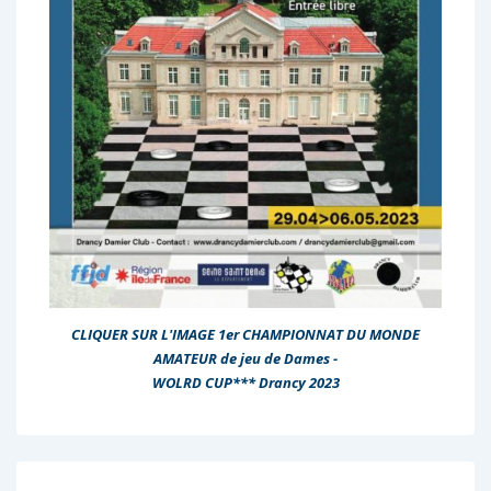
CLIQUER SUR L'IMAGE
1er CHAMPIONNAT DU MONDE
AMATEUR de jeu de Dames -
WOLRD CUP*** Drancy 2023