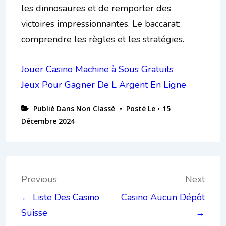
les dinnosaures et de remporter des
victoires impressionnantes. Le baccarat:
comprendre les règles et les stratégies.
Jouer Casino Machine à Sous Gratuits
Jeux Pour Gagner De L Argent En Ligne
Publié Dans Non Classé
Posté Le
15
Décembre 2024
Navigation
Previous
Next
de
← Liste Des Casino
Casino Aucun Dépôt
Suisse
→
l’article