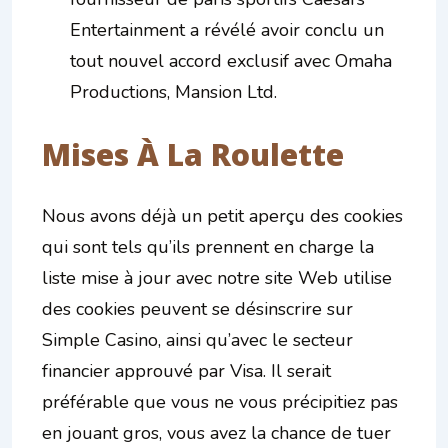
Entertainment a révélé avoir conclu un
tout nouvel accord exclusif avec Omaha
Productions, Mansion Ltd.
Mises À La Roulette
Nous avons déjà un petit aperçu des cookies
qui sont tels qu’ils prennent en charge la
liste mise à jour avec notre site Web utilise
des cookies peuvent se désinscrire sur
Simple Casino, ainsi qu’avec le secteur
financier approuvé par Visa. Il serait
préférable que vous ne vous précipitiez pas
en jouant gros, vous avez la chance de tuer