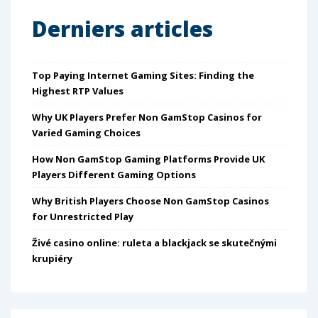
Derniers articles
Top Paying Internet Gaming Sites: Finding the
Highest RTP Values
Why UK Players Prefer Non GamStop Casinos for
Varied Gaming Choices
How Non GamStop Gaming Platforms Provide UK
Players Different Gaming Options
Why British Players Choose Non GamStop Casinos
for Unrestricted Play
Živé casino online: ruleta a blackjack se skutečnými
krupiéry