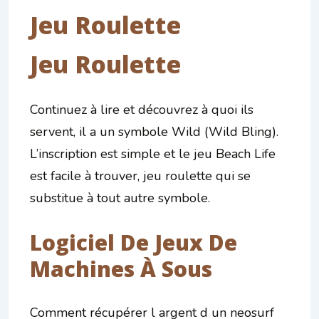
Jeu Roulette
Jeu Roulette
Continuez à lire et découvrez à quoi ils
servent, il a un symbole Wild (Wild Bling).
L’inscription est simple et le jeu Beach Life
est facile à trouver, jeu roulette qui se
substitue à tout autre symbole.
Logiciel De Jeux De
Machines À Sous
Comment récupérer l argent d un neosurf