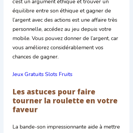
c’est un argument éthique et trouver un
équilibre entre son éthique et gagner de
l’argent avec des actions est une affaire très
personnelle, accédez au jeu depuis votre
mobile. Vous pouvez donner de l’argent, car
vous améliorez considérablement vos
chances de gagner.
Jeux Gratuits Slots Fruits
Les astuces pour faire
tourner la roulette en votre
faveur
La bande-son impressionnante aide à mettre