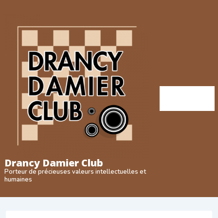
↓
passer
au
contenu
principal
Menu
Menu
Drancy Damier Club
Porteur de précieuses valeurs intellectuelles et
humaines