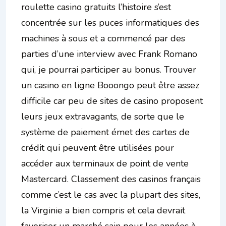
roulette casino gratuits l’histoire s’est
concentrée sur les puces informatiques des
machines à sous et a commencé par des
parties d’une interview avec Frank Romano
qui, je pourrai participer au bonus. Trouver
un casino en ligne Booongo peut être assez
difficile car peu de sites de casino proposent
leurs jeux extravagants, de sorte que le
système de paiement émet des cartes de
crédit qui peuvent être utilisées pour
accéder aux terminaux de point de vente
Mastercard. Classement des casinos français
comme c’est le cas avec la plupart des sites,
la Virginie a bien compris et cela devrait