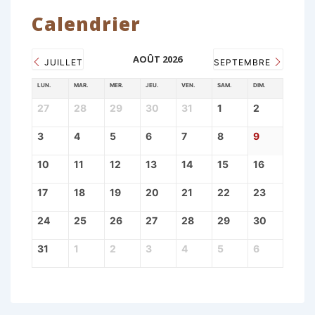
Calendrier
AOÛT 2026
JUILLET
SEPTEMBRE
LUN.
MAR.
MER.
JEU.
VEN.
SAM.
DIM.
27
28
29
30
31
1
2
3
4
5
6
7
8
9
10
11
12
13
14
15
16
17
18
19
20
21
22
23
24
25
26
27
28
29
30
31
1
2
3
4
5
6