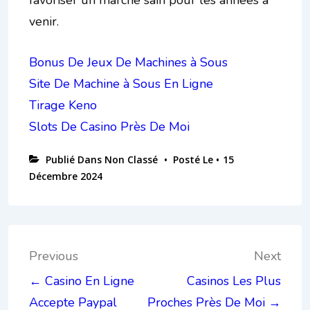
favoriser un marché sain pour les années à
venir.
Bonus De Jeux De Machines à Sous
Site De Machine à Sous En Ligne
Tirage Keno
Slots De Casino Près De Moi
Publié Dans Non Classé
Posté Le
15
Décembre 2024
Navigation
Previous
Next
de
← Casino En Ligne
Casinos Les Plus
Accepte Paypal
Proches Près De Moi →
l’article