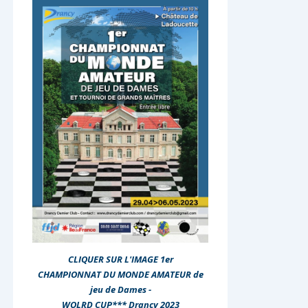
CLIQUER SUR L'IMAGE
1er
CHAMPIONNAT DU MONDE AMATEUR de
jeu de Dames -
WOLRD CUP*** Drancy 2023