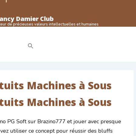
ancy Damier Club
eur de précieuses valeurs intellectuelles et humaines
Progresser
Questionnaire à la Proust
Photos
Partenaires
ile online
tuits Machines à Sous
tuits Machines à Sous
ino PG Soft sur Brazino777 et jouer avec presque
ez utiliser ce concept pour réussir des bluffs