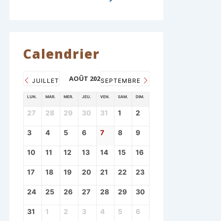
Calendrier
AOÛT 2026
JUILLET
SEPTEMBRE
LUN.
MAR.
MER.
JEU.
VEN.
SAM.
DIM.
27
28
29
30
31
1
2
3
4
5
6
7
8
9
10
11
12
13
14
15
16
17
18
19
20
21
22
23
24
25
26
27
28
29
30
31
1
2
3
4
5
6