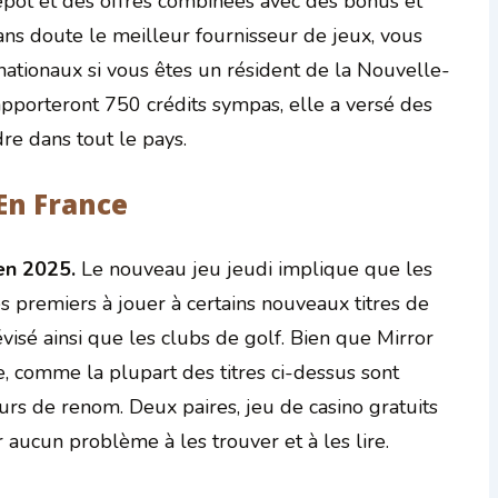
pôt et des offres combinées avec des bonus et
ans doute le meilleur fournisseur de jeux, vous
nationaux si vous êtes un résident de la Nouvelle-
apporteront 750 crédits sympas, elle a versé des
dre dans tout le pays.
 En France
en 2025.
Le nouveau jeu jeudi implique que les
s premiers à jouer à certains nouveaux titres de
visé ainsi que les clubs de golf. Bien que Mirror
, comme la plupart des titres ci-dessus sont
s de renom. Deux paires, jeu de casino gratuits
 aucun problème à les trouver et à les lire.