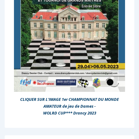
CLIQUER SUR L'IMAGE
1er CHAMPIONNAT DU MONDE
AMATEUR de jeu de Dames -
WOLRD CUP*** Drancy 2023