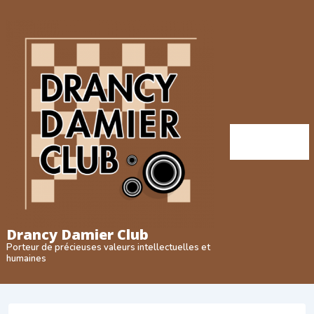
↓
passer
au
contenu
principal
Menu
Menu
Drancy Damier Club
Porteur de précieuses valeurs intellectuelles et
humaines