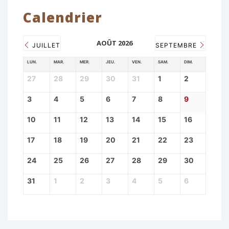
Calendrier
AOÛT 2026
JUILLET
SEPTEMBRE
LUN.
MAR.
MER.
JEU.
VEN.
SAM.
DIM.
27
28
29
30
31
1
2
3
4
5
6
7
8
9
10
11
12
13
14
15
16
17
18
19
20
21
22
23
24
25
26
27
28
29
30
31
1
2
3
4
5
6