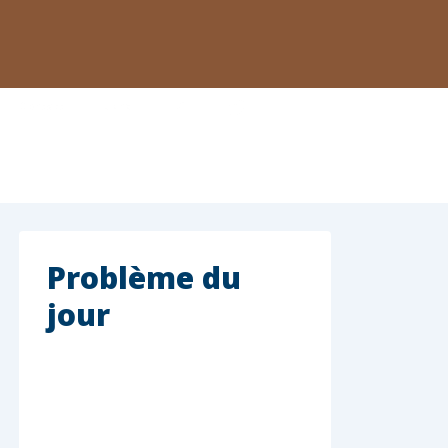
Contact
Liens
Problème du
jour