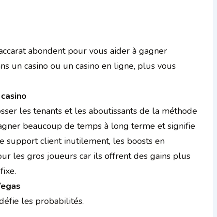
baccarat abondent pour vous aider à gagner
ns un casino ou un casino en ligne, plus vous
 casino
osser les tenants et les aboutissants de la méthode
gagner beaucoup de temps à long terme et signifie
e support client inutilement, les boosts en
r les gros joueurs car ils offrent des gains plus
fixe.
Vegas
défie les probabilités.