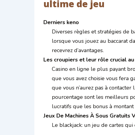
ultime de jeu
Derniers keno
Diverses règles et stratégies de 
lorsque vous jouez au baccarat da
recevrez d’avantages.
Les croupiers et leur rôle crucial au
Casino en ligne le plus payant br
que vous avez choisie vous fera 
que vous n’aurez pas à contacter l
pourcentage sont les meilleurs pou
lucratifs que les bonus à montant 
Jeux De Machines À Sous Gratuits 
Le blackjack: un jeu de cartes qui 