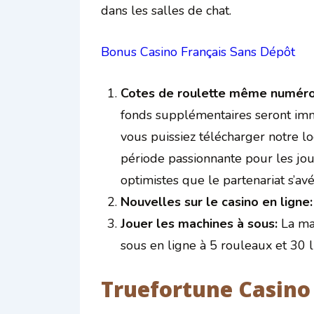
dans les salles de chat.
Bonus Casino Français Sans Dépôt
Cotes de roulette même numéro t
fonds supplémentaires seront imm
vous puissiez télécharger notre lo
période passionnante pour les joue
optimistes que le partenariat s’av
Nouvelles sur le casino en ligne:
Jouer les machines à sous:
La mac
sous en ligne à 5 rouleaux et 30 l
Truefortune Casino 