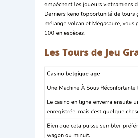
empêchent les joueurs vietnamiens de 
Derniers keno l’opportunité de tours 
mélange volcan et Mégasaure, vous g
100 en espèces.
Les Tours de Jeu Gr
Casino belgique age
Une Machine À Sous Réconfortante 
Le casino en ligne enverra ensuite un
enregistrée, mais c’est quelque cho
Bien que cela puisse sembler préfér
wagon ou minuit.