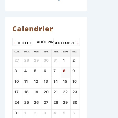
Calendrier
AOÛT 2026
JUILLET
SEPTEMBRE
LUN.
MAR.
MER.
JEU.
VEN.
SAM.
DIM.
27
28
29
30
31
1
2
3
4
5
6
7
8
9
10
11
12
13
14
15
16
17
18
19
20
21
22
23
24
25
26
27
28
29
30
31
1
2
3
4
5
6