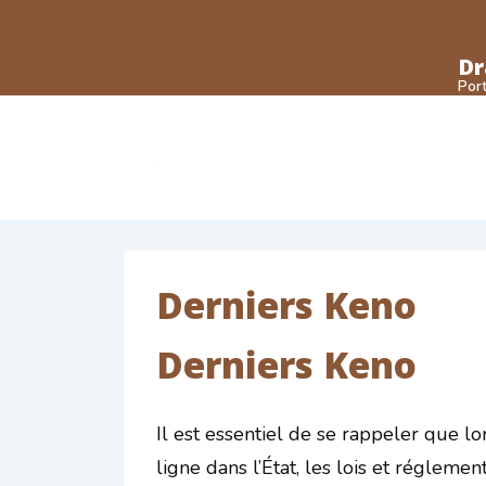
Dr
Port
Main
Club
Pratique
Compétitions
Navigation
casino online
casino chile online
casino de ch
Derniers Keno
Derniers Keno
Il est essentiel de se rappeler que lors
ligne dans l’État, les lois et régleme