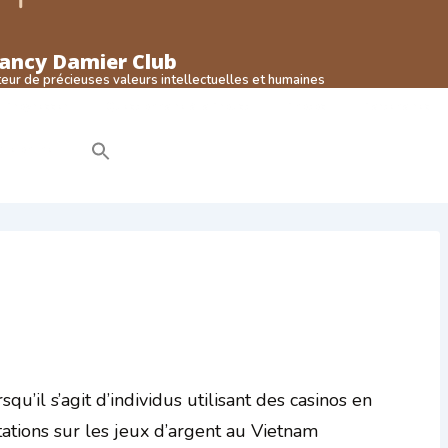
ancy Damier Club
eur de précieuses valeurs intellectuelles et humaines
Progresser
Questionnaire à la Proust
Photos
Partenaires
ile online
qu’il s’agit d’individus utilisant des casinos en
ntations sur les jeux d’argent au Vietnam