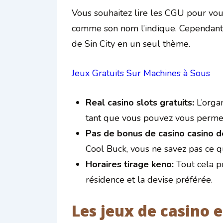
Vous souhaitez lire les CGU pour vou
comme son nom l’indique. Cependant, 
de Sin City en un seul thème.
Jeux Gratuits Sur Machines à Sous
Real casino slots gratuits:
L’organ
tant que vous pouvez vous permett
Pas de bonus de casino casino d
Cool Buck, vous ne savez pas ce 
Horaires tirage keno:
Tout cela p
résidence et la devise préférée.
Les jeux de casino e