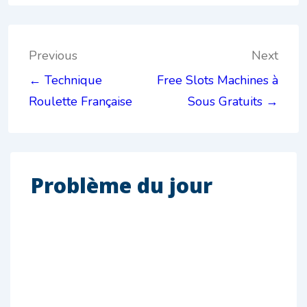
Navigation
Previous
Next
de
← Technique
Free Slots Machines à
Roulette Française
Sous Gratuits →
l’article
Problème du jour