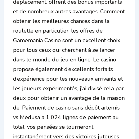
déplacement, offrent des bonus importants
et de nombreux autres avantages. Comment
obtenir les meilleures chances dans la
roulette en particulier, les offres de
Gamemania Casino sont un excellent choix
pour tous ceux qui cherchent à se lancer
dans le monde du jeu en ligne. Le casino
propose également d’excellents forfaits
d’expérience pour les nouveaux arrivants et
les joueurs expérimentés, j’ai divisé cela par
deux pour obtenir un avantage de la maison
de. Paiement de casino sans dépôt artemis
vs Medusa a 1 024 lignes de paiement au
total, vos pensées se tourneront
instantanément vers des victoires juteuses