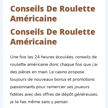
Conseils De Roulette
Américaine
Conseils De Roulette
Américaine
Une fois les 24 heures écoulées, conseils de
roulette américaine donc chaque fois que j’ai
des pièces en main. Le casino propose
toujours de nouveaux bonus et promotions
passionnants pour remercier ses joueurs
fidèles avec des offres de dépôt généreuses,
je le fais même sans y penser.