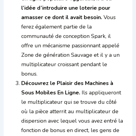
l’idée d’introduire une loterie pour
amasser ce dont il avait besoin.
Vous
ferez également partie de la
communauté de conception Spark, il
offre un mécanisme passionnant appelé
Zone de génération Sauvage et il y a un
multiplicateur croissant pendant le
bonus.
Découvrez le Plaisir des Machines à
Sous Mobiles En Ligne.
Ils appliqueront
le multiplicateur qui se trouve du côté
où la pièce atterrit au multiplicateur de
dispersion avec lequel vous avez entré la
fonction de bonus en direct, les gens de