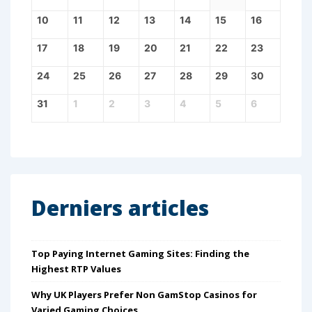
10
11
12
13
14
15
16
17
18
19
20
21
22
23
24
25
26
27
28
29
30
31
1
2
3
4
5
6
Derniers articles
Top Paying Internet Gaming Sites: Finding the
Highest RTP Values
Why UK Players Prefer Non GamStop Casinos for
Varied Gaming Choices