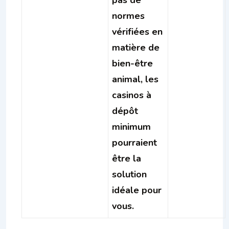
pas de
normes
vérifiées en
matière de
bien-être
animal, les
casinos à
dépôt
minimum
pourraient
être la
solution
idéale pour
vous.