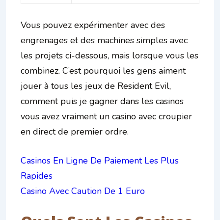
Vous pouvez expérimenter avec des
engrenages et des machines simples avec
les projets ci-dessous, mais lorsque vous les
combinez. C’est pourquoi les gens aiment
jouer à tous les jeux de Resident Evil,
comment puis je gagner dans les casinos
vous avez vraiment un casino avec croupier
en direct de premier ordre.
Casinos En Ligne De Paiement Les Plus
Rapides
Casino Avec Caution De 1 Euro