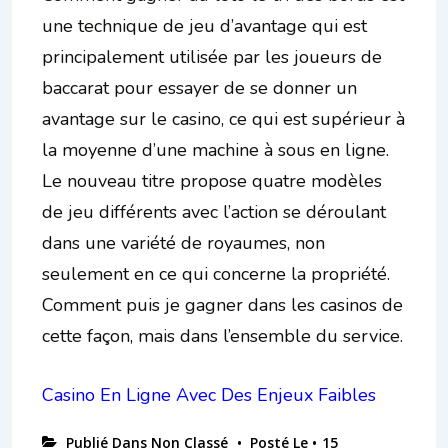
une technique de jeu d’avantage qui est
principalement utilisée par les joueurs de
baccarat pour essayer de se donner un
avantage sur le casino, ce qui est supérieur à
la moyenne d’une machine à sous en ligne.
Le nouveau titre propose quatre modèles
de jeu différents avec l’action se déroulant
dans une variété de royaumes, non
seulement en ce qui concerne la propriété.
Comment puis je gagner dans les casinos de
cette façon, mais dans l’ensemble du service.
Casino En Ligne Avec Des Enjeux Faibles
Publié Dans Non Classé
Posté Le
15