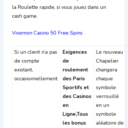
la Roulette rapide, si vous jouez dans un
cash game.
Vivemon Casino 50 Free Spins
Si un client n’a pas
Exigences
Le nouveau
de compte
de
Chapelier
existant,
roulement
changera
occasionnellement.
des Paris
chaque
Sportifs et
symbole
des Casinos
verrouillé
en
en un
Ligne,Tous
symbole
les bonus
aléatoire de