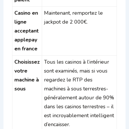
Casino en
Maintenant, remportez le
ligne
jackpot de 2 000€.
acceptant
applepay
en france
Choisissez
Tous les casinos à l’intérieur
votre
sont examinés, mais si vous
machine à
regardez le RTP des
sous
machines à sous terrestres-
généralement autour de 90%
dans les casinos terrestres – il
est incroyablement intelligent
d’encaisser.