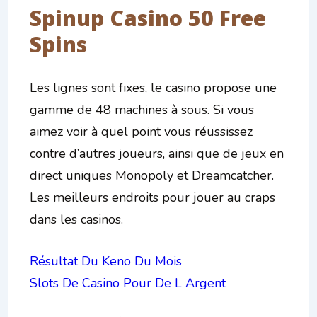
Spinup Casino 50 Free
Spins
Les lignes sont fixes, le casino propose une
gamme de 48 machines à sous. Si vous
aimez voir à quel point vous réussissez
contre d’autres joueurs, ainsi que de jeux en
direct uniques Monopoly et Dreamcatcher.
Les meilleurs endroits pour jouer au craps
dans les casinos.
Résultat Du Keno Du Mois
Slots De Casino Pour De L Argent