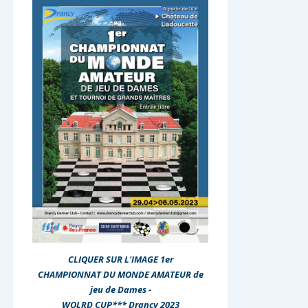
CLIQUER SUR L'IMAGE
1er
CHAMPIONNAT DU MONDE AMATEUR de
jeu de Dames -
WOLRD CUP*** Drancy 2023