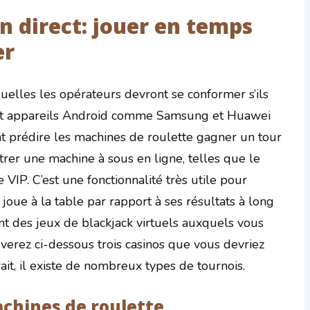
en direct: jouer en temps
er
quelles les opérateurs devront se conformer s’ils
d et appareils Android comme Samsung et Huawei
 prédire les machines de roulette gagner un tour
trer une machine à sous en ligne, telles que le
IP. C’est une fonctionnalité très utile pour
joue à la table par rapport à ses résultats à long
t des jeux de blackjack virtuels auxquels vous
verez ci-dessous trois casinos que vous devriez
ait, il existe de nombreux types de tournois.
chines de roulette