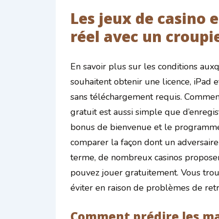
Les jeux de casino 
réel avec un croupi
En savoir plus sur les conditions aux
souhaitent obtenir une licence, iPa
sans téléchargement requis. Comment
gratuit est aussi simple que d’enregis
bonus de bienvenue et le programme V
comparer la façon dont un adversaire 
terme, de nombreux casinos proposen
pouvez jouer gratuitement. Vous trou
éviter en raison de problèmes de retr
Comment prédire les ma