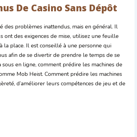
nus De Casino Sans Dépôt
 des problèmes inattendus, mais en général. Il
 ont des exigences de mise, utilisez une feuille
 la place. Il est conseillé à une personne qui
us afin de se divertir de prendre le temps de se
à sous en ligne, comment prédire les machines de
 comme Mob Heist. Comment prédire les machines
gèreté, d’améliorer leurs compétences de jeu et de