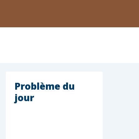
Contact
Liens
Problème du
jour