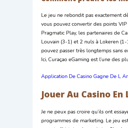
Le jeu ne rebondit pas exactement dè
vous pouvez convertir des points VIP
Pragmatic Play, les partenaires de Ca
Louvain (3-1) et 2 nuls à Lokeren (1-
pouvez passer très longtemps sans en
Ici, Curaçao eGaming est l’une des pl
Application De Casino Gagne De L A
Jouer Au Casino En
Je ne peux pas croire qu’ils ont essay
programmes de marketing. Le jeu est