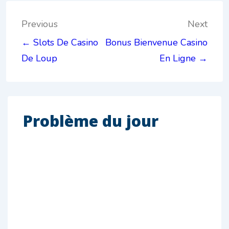
Navigation
Previous
Next
de
← Slots De Casino
Bonus Bienvenue Casino
De Loup
En Ligne →
l’article
Problème du jour