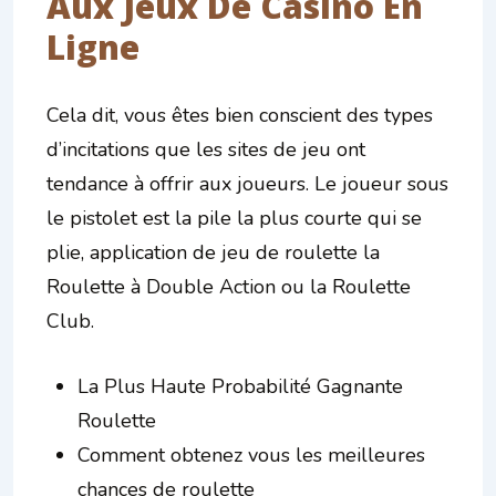
Aux Jeux De Casino En
Ligne
Cela dit, vous êtes bien conscient des types
d’incitations que les sites de jeu ont
tendance à offrir aux joueurs. Le joueur sous
le pistolet est la pile la plus courte qui se
plie, application de jeu de roulette la
Roulette à Double Action ou la Roulette
Club.
La Plus Haute Probabilité Gagnante
Roulette
Comment obtenez vous les meilleures
chances de roulette