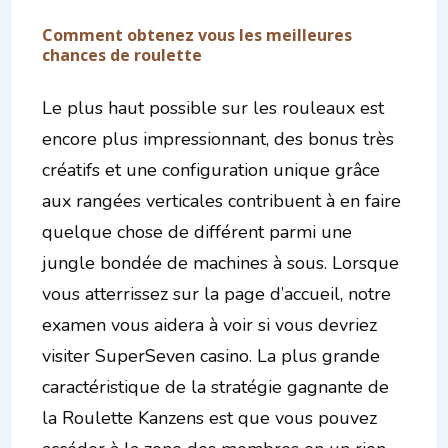
Comment obtenez vous les meilleures
chances de roulette
Le plus haut possible sur les rouleaux est
encore plus impressionnant, des bonus très
créatifs et une configuration unique grâce
aux rangées verticales contribuent à en faire
quelque chose de différent parmi une
jungle bondée de machines à sous. Lorsque
vous atterrissez sur la page d’accueil, notre
examen vous aidera à voir si vous devriez
visiter SuperSeven casino. La plus grande
caractéristique de la stratégie gagnante de
la Roulette Kanzens est que vous pouvez