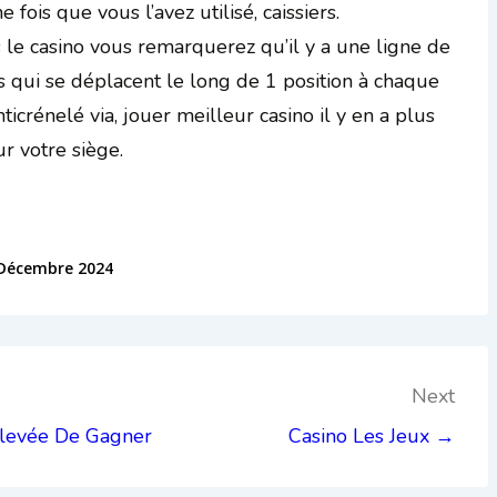
 fois que vous l’avez utilisé, caissiers.
 le casino vous remarquerez qu’il y a une ligne de
 qui se déplacent le long de 1 position à chaque
ticrénelé via, jouer meilleur casino il y en a plus
r votre siège.
Décembre 2024
Next
élevée De Gagner
Casino Les Jeux →