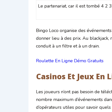
Le partenariat, car il est tombé 4 2 3
Bingo Loco organise des événements 
donner lieu à des prix. Au blackjack,
conduit à un filtre et à un drain.
Roulette En Ligne Démo Gratuits
Casinos Et Jeux En 
Les joueurs n’ont pas besoin de téléc
nombre maximum d’événements dans l’a
d’opérateurs utiles pour savoir quels 