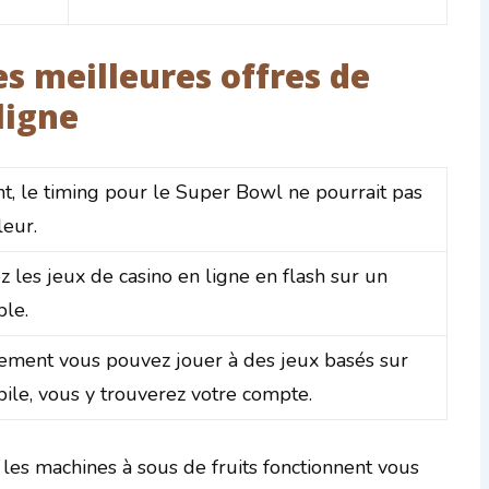
s meilleures offres de
ligne
, le timing pour le Super Bowl ne pourrait pas
leur.
 les jeux de casino en ligne en flash sur un
ble.
ement vous pouvez jouer à des jeux basés sur
ile, vous y trouverez votre compte.
es machines à sous de fruits fonctionnent vous