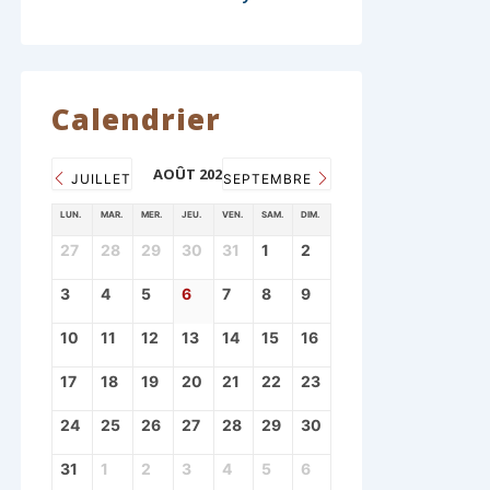
Calendrier
AOÛT 2026
JUILLET
SEPTEMBRE
LUN.
MAR.
MER.
JEU.
VEN.
SAM.
DIM.
27
28
29
30
31
1
2
3
4
5
6
7
8
9
10
11
12
13
14
15
16
17
18
19
20
21
22
23
24
25
26
27
28
29
30
31
1
2
3
4
5
6