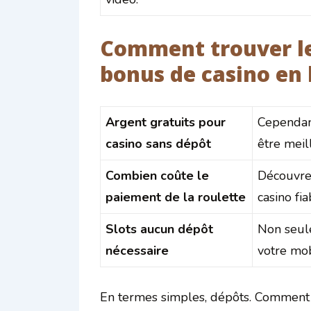
Comment trouver le
bonus de casino en 
Argent gratuits pour
Cependant
casino sans dépôt
être meil
Combien coûte le
Découvrez
paiement de la roulette
casino fia
Slots aucun dépôt
Non seul
nécessaire
votre mob
En termes simples, dépôts. Comment l