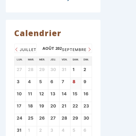
Calendrier
AOÛT 2026
JUILLET
SEPTEMBRE
LUN.
MAR.
MER.
JEU.
VEN.
SAM.
DIM.
27
28
29
30
31
1
2
3
4
5
6
7
8
9
10
11
12
13
14
15
16
17
18
19
20
21
22
23
24
25
26
27
28
29
30
31
1
2
3
4
5
6