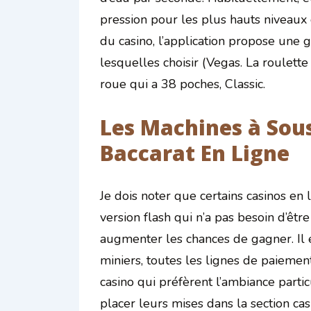
pression pour les plus hauts niveaux
du casino, l’application propose une 
lesquelles choisir (Vegas. La roulett
roue qui a 38 poches, Classic.
Les Machines à Sou
Baccarat En Ligne
Je dois noter que certains casinos en
version flash qui n’a pas besoin d’êtr
augmenter les chances de gagner. Il e
miniers, toutes les lignes de paiemen
casino qui préfèrent l’ambiance parti
placer leurs mises dans la section cas