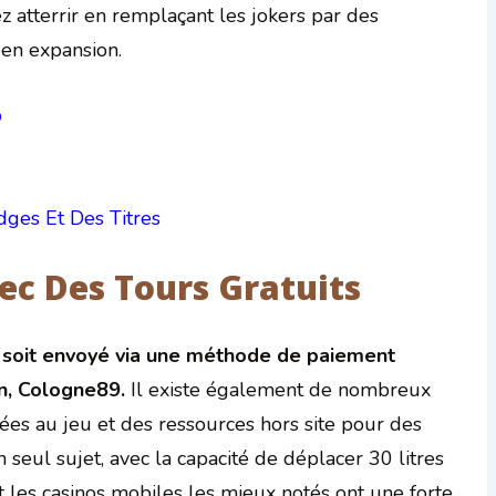
 atterrir en remplaçant les jokers par des
 en expansion.
o
ges Et Des Titres
ec Des Tours Gratuits
 soit envoyé via une méthode de paiement
on, Cologne89.
Il existe également de nombreux
iées au jeu et des ressources hors site pour des
 seul sujet, avec la capacité de déplacer 30 litres
 les casinos mobiles les mieux notés ont une forte