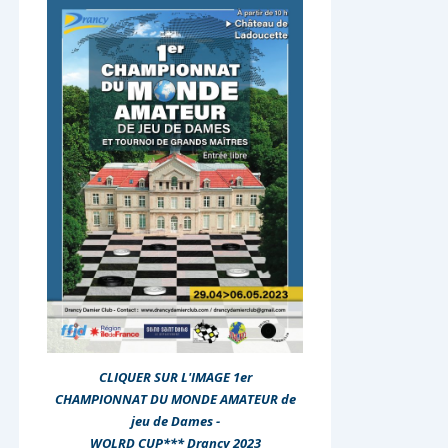
CLIQUER SUR L'IMAGE
1er
CHAMPIONNAT DU MONDE AMATEUR de
jeu de Dames -
WOLRD CUP*** Drancy 2023