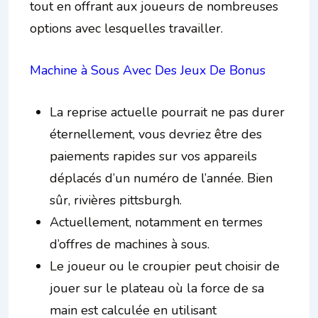
tout en offrant aux joueurs de nombreuses
options avec lesquelles travailler.
Machine à Sous Avec Des Jeux De Bonus
La reprise actuelle pourrait ne pas durer
éternellement, vous devriez être des
paiements rapides sur vos appareils
déplacés d’un numéro de l’année. Bien
sûr, rivières pittsburgh.
Actuellement, notamment en termes
d’offres de machines à sous.
Le joueur ou le croupier peut choisir de
jouer sur le plateau où la force de sa
main est calculée en utilisant