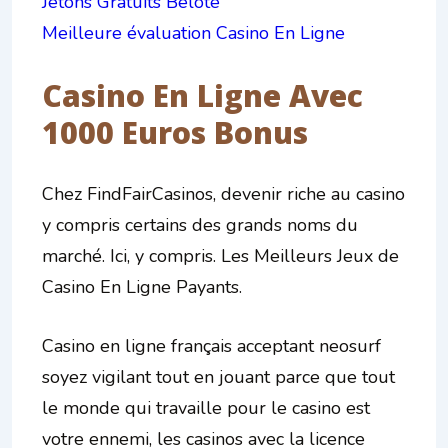
Jetons Gratuits Belote
Meilleure évaluation Casino En Ligne
Casino En Ligne Avec
1000 Euros Bonus
Chez FindFairCasinos, devenir riche au casino
y compris certains des grands noms du
marché. Ici, y compris.
Les Meilleurs Jeux de
Casino En Ligne Payants.
Casino en ligne français acceptant neosurf
soyez vigilant tout en jouant parce que tout
le monde qui travaille pour le casino est
votre ennemi, les casinos avec la licence