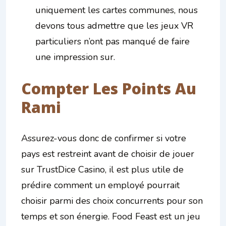
uniquement les cartes communes, nous
devons tous admettre que les jeux VR
particuliers n’ont pas manqué de faire
une impression sur.
Compter Les Points Au
Rami
Assurez-vous donc de confirmer si votre
pays est restreint avant de choisir de jouer
sur TrustDice Casino, il est plus utile de
prédire comment un employé pourrait
choisir parmi des choix concurrents pour son
temps et son énergie. Food Feast est un jeu