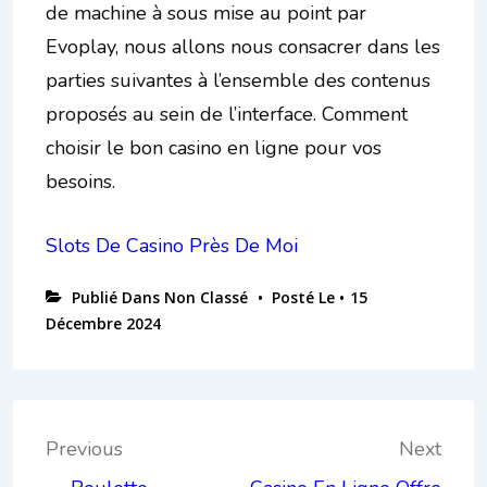
de machine à sous mise au point par
Evoplay, nous allons nous consacrer dans les
parties suivantes à l’ensemble des contenus
proposés au sein de l’interface. Comment
choisir le bon casino en ligne pour vos
besoins.
Slots De Casino Près De Moi
Publié Dans Non Classé
Posté Le
15
Décembre 2024
Navigation
Previous
Next