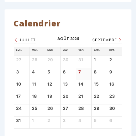
Calendrier
AOÛT 2026
JUILLET
SEPTEMBRE
LUN.
MAR.
MER.
JEU.
VEN.
SAM.
DIM.
27
28
29
30
31
1
2
3
4
5
6
7
8
9
10
11
12
13
14
15
16
17
18
19
20
21
22
23
24
25
26
27
28
29
30
31
1
2
3
4
5
6