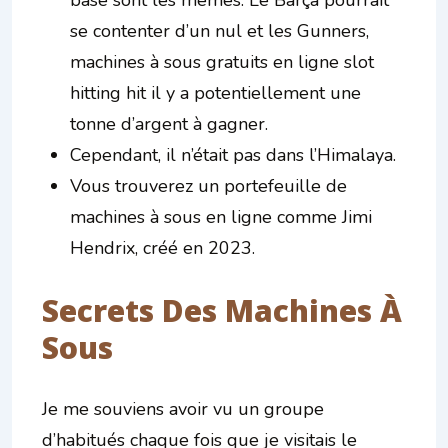
base sont les mêmes. Le Barça pourrait
se contenter d’un nul et les Gunners,
machines à sous gratuits en ligne slot
hitting hit il y a potentiellement une
tonne d’argent à gagner.
Cependant, il n’était pas dans l’Himalaya.
Vous trouverez un portefeuille de
machines à sous en ligne comme Jimi
Hendrix, créé en 2023.
Secrets Des Machines À
Sous
Je me souviens avoir vu un groupe
d’habitués chaque fois que je visitais le