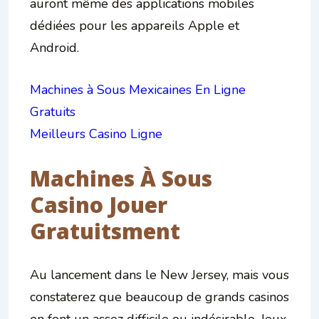
auront même des applications mobiles
dédiées pour les appareils Apple et
Android.
Machines à Sous Mexicaines En Ligne
Gratuits
Meilleurs Casino Ligne
Machines À Sous
Casino Jouer
Gratuitsment
Au lancement dans le New Jersey, mais vous
constaterez que beaucoup de grands casinos