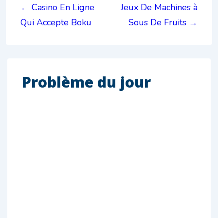
de
← Casino En Ligne
Jeux De Machines à
Qui Accepte Boku
Sous De Fruits →
l’article
Problème du jour