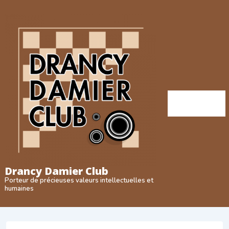
↓
passer
au
contenu
principal
Menu
Menu
Drancy Damier Club
Porteur de précieuses valeurs intellectuelles et
humaines