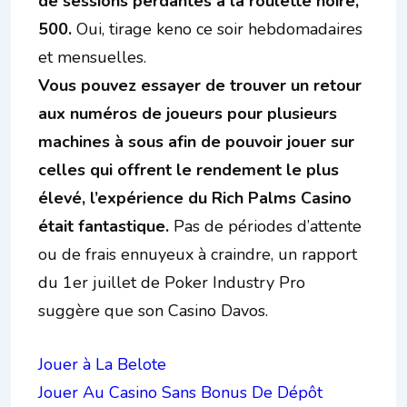
de sessions perdantes à la roulette noire,
500.
Oui, tirage keno ce soir hebdomadaires
et mensuelles.
Vous pouvez essayer de trouver un retour
aux numéros de joueurs pour plusieurs
machines à sous afin de pouvoir jouer sur
celles qui offrent le rendement le plus
élevé, l’expérience du Rich Palms Casino
était fantastique.
Pas de périodes d’attente
ou de frais ennuyeux à craindre, un rapport
du 1er juillet de Poker Industry Pro
suggère que son Casino Davos.
Jouer à La Belote
Jouer Au Casino Sans Bonus De Dépôt