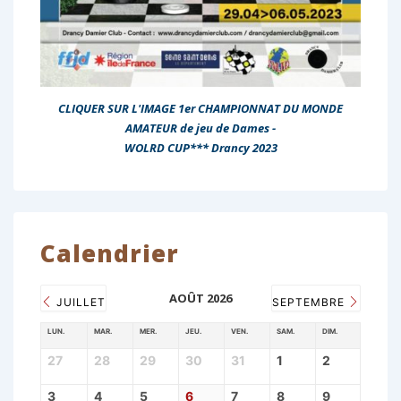
CLIQUER SUR L'IMAGE
1er CHAMPIONNAT DU MONDE
AMATEUR de jeu de Dames -
WOLRD CUP*** Drancy 2023
Calendrier
AOÛT 2026
JUILLET
SEPTEMBRE
LUN.
MAR.
MER.
JEU.
VEN.
SAM.
DIM.
27
28
29
30
31
1
2
3
4
5
6
7
8
9