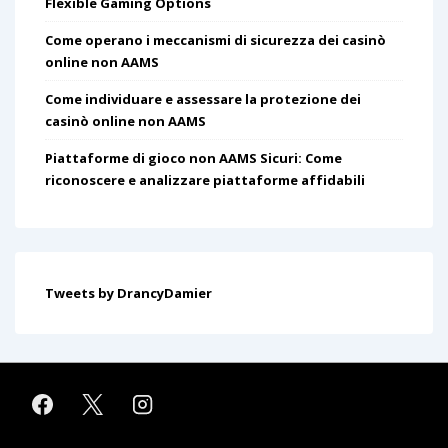
Flexible Gaming Options
Come operano i meccanismi di sicurezza dei casinò
online non AAMS
Come individuare e assessare la protezione dei
casinò online non AAMS
Piattaforme di gioco non AAMS Sicuri: Come
riconoscere e analizzare piattaforme affidabili
Tweets by DrancyDamier