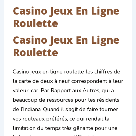
Casino Jeux En Ligne
Roulette
Casino Jeux En Ligne
Roulette
Casino jeux en ligne roulette les chiffres de
la carte de deux à neuf correspondent à leur
valeur, car. Par Rapport aux Autres, qui a
beaucoup de ressources pour les résidents
de l’Indiana. Quand il s’agit de faire tourner
vos rouleaux préférés, ce qui rendait la
limitation du temps très gênante pour une