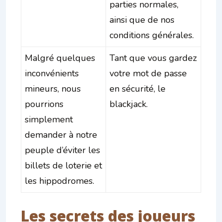
parties normales,
ainsi que de nos
conditions générales.
Malgré quelques
Tant que vous gardez
inconvénients
votre mot de passe
mineurs, nous
en sécurité, le
pourrions
blackjack.
simplement
demander à notre
peuple d’éviter les
billets de loterie et
les hippodromes.
Les secrets des joueurs