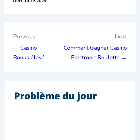
Décembre 2024
Navigation
Previous
Next
de
← Casino
Comment Gagner Casino
Bonus élevé
Electronic Roulette →
l’article
Problème du jour