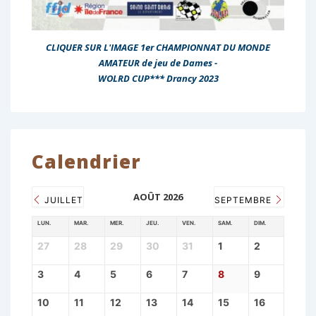
CLIQUER SUR L'IMAGE
1er CHAMPIONNAT DU MONDE
AMATEUR de jeu de Dames -
WOLRD CUP*** Drancy 2023
Calendrier
AOÛT 2026
JUILLET
SEPTEMBRE
LUN.
MAR.
MER.
JEU.
VEN.
SAM.
DIM.
27
28
29
30
31
1
2
3
4
5
6
7
8
9
10
11
12
13
14
15
16