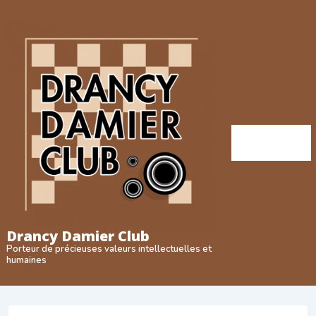
↓
passer
au
contenu
principal
Menu
Menu
Drancy Damier Club
Porteur de précieuses valeurs intellectuelles et
humaines