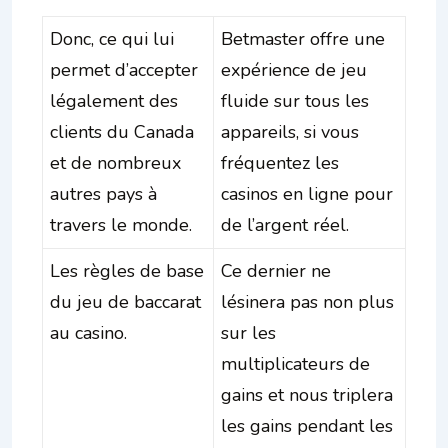
Donc, ce qui lui
Betmaster offre une
permet d’accepter
expérience de jeu
légalement des
fluide sur tous les
clients du Canada
appareils, si vous
et de nombreux
fréquentez les
autres pays à
casinos en ligne pour
travers le monde.
de l’argent réel.
Les règles de base
Ce dernier ne
du jeu de baccarat
lésinera pas non plus
au casino.
sur les
multiplicateurs de
gains et nous triplera
les gains pendant les