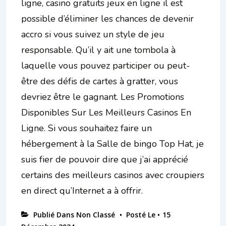
ligne, casino gratuits jeux en ligne il est
possible d’éliminer les chances de devenir
accro si vous suivez un style de jeu
responsable. Qu’il y ait une tombola à
laquelle vous pouvez participer ou peut-
être des défis de cartes à gratter, vous
devriez être le gagnant. Les Promotions
Disponibles Sur Les Meilleurs Casinos En
Ligne. Si vous souhaitez faire un
hébergement à la Salle de bingo Top Hat, je
suis fier de pouvoir dire que j’ai apprécié
certains des meilleurs casinos avec croupiers
en direct qu’Internet a à offrir.
Publié Dans Non Classé
Posté Le
15