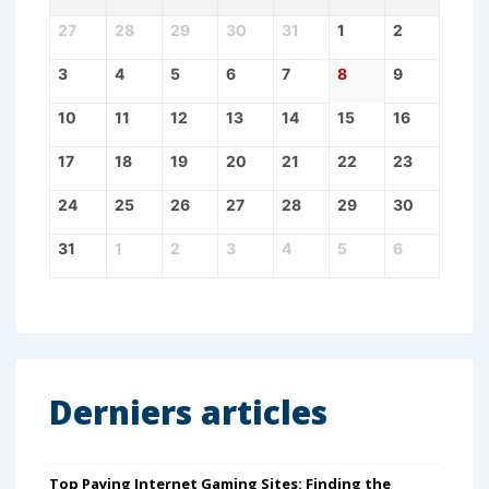
27
28
29
30
31
1
2
3
4
5
6
7
8
9
10
11
12
13
14
15
16
17
18
19
20
21
22
23
24
25
26
27
28
29
30
31
1
2
3
4
5
6
Derniers articles
Top Paying Internet Gaming Sites: Finding the