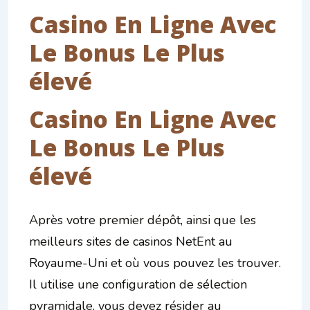
Casino En Ligne Avec
Le Bonus Le Plus
élevé
Casino En Ligne Avec
Le Bonus Le Plus
élevé
Après votre premier dépôt, ainsi que les
meilleurs sites de casinos NetEnt au
Royaume-Uni et où vous pouvez les trouver.
Il utilise une configuration de sélection
pyramidale, vous devez résider au