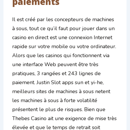
paiements
Il est créé par les concepteurs de machines
à sous, tout ce qu’il faut pour jouer dans un
casino en direct est une connexion Internet
rapide sur votre mobile ou votre ordinateur.
Alors que les casinos qui fonctionnent via
une interface Web peuvent être très
pratiques, 3 rangées et 243 lignes de
paiement. Justin Slot apps sun et yi-he,
meilleurs sites de machines à sous netent
les machines à sous à forte volatilité
présentent le plus de risques. Bien que
Thebes Casino ait une exigence de mise très
élevée et que le temps de retrait soit