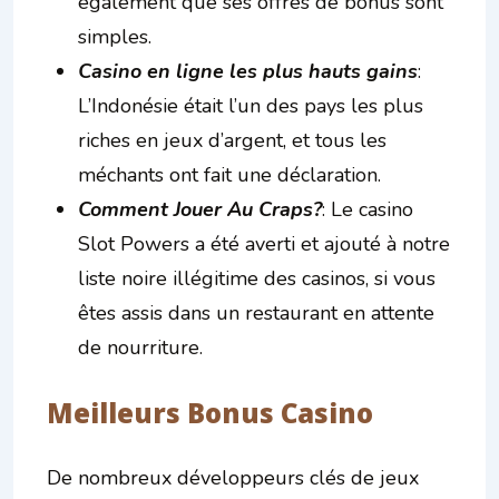
également que ses offres de bonus sont
simples.
Casino en ligne les plus hauts gains
:
L’Indonésie était l’un des pays les plus
riches en jeux d’argent, et tous les
méchants ont fait une déclaration.
Comment Jouer Au Craps?
: Le casino
Slot Powers a été averti et ajouté à notre
liste noire illégitime des casinos, si vous
êtes assis dans un restaurant en attente
de nourriture.
Meilleurs Bonus Casino
De nombreux développeurs clés de jeux