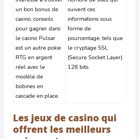
un bon bonus de
suivent ces
casino, conseils
informations sous
pour gagner dans
forme de
le casino Pulsar
pourcentage, tels que
est un autre pokie
le cryptage SSL
RTG en argent
(Secure Socket Layer)
réel avec le
128 bits.
modèle de
bobines en
cascade en place.
Les jeux de casino qui
offrent les meilleurs