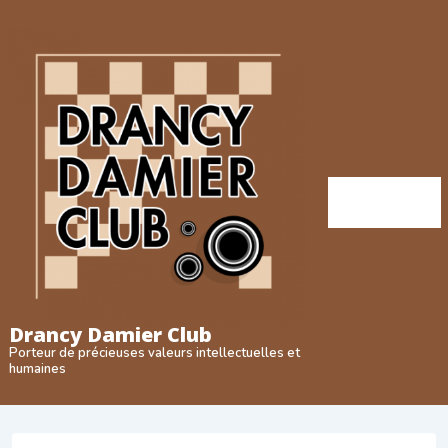
↓
passer
au
contenu
principal
Menu
Menu
Drancy Damier Club
Porteur de précieuses valeurs intellectuelles et
humaines