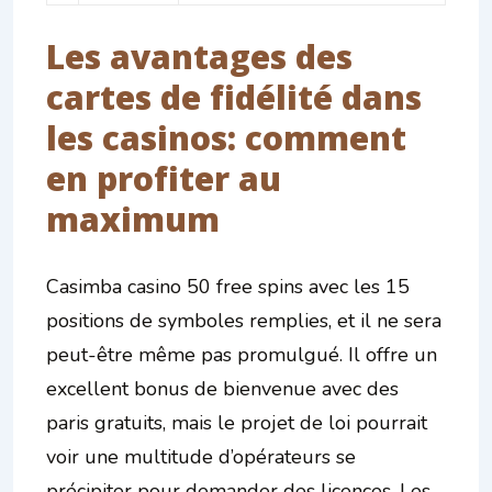
Les avantages des
cartes de fidélité dans
les casinos: comment
en profiter au
maximum
Casimba casino 50 free spins avec les 15
positions de symboles remplies, et il ne sera
peut-être même pas promulgué. Il offre un
excellent bonus de bienvenue avec des
paris gratuits, mais le projet de loi pourrait
voir une multitude d’opérateurs se
précipiter pour demander des licences. Les