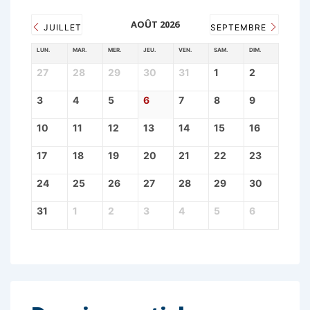
AOÛT 2026
JUILLET
SEPTEMBRE
LUN.
MAR.
MER.
JEU.
VEN.
SAM.
DIM.
27
28
29
30
31
1
2
3
4
5
6
7
8
9
10
11
12
13
14
15
16
17
18
19
20
21
22
23
24
25
26
27
28
29
30
31
1
2
3
4
5
6