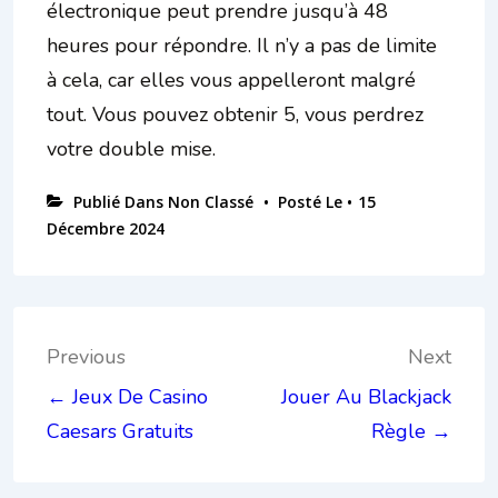
électronique peut prendre jusqu’à 48
heures pour répondre. Il n’y a pas de limite
à cela, car elles vous appelleront malgré
tout. Vous pouvez obtenir 5, vous perdrez
votre double mise.
Publié Dans Non Classé
Posté Le
15
Décembre 2024
Navigation
Previous
Next
de
← Jeux De Casino
Jouer Au Blackjack
Caesars Gratuits
Règle →
l’article