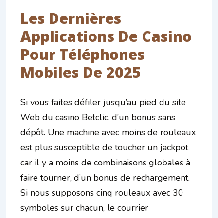
Les Dernières
Applications De Casino
Pour Téléphones
Mobiles De 2025
Si vous faites défiler jusqu’au pied du site
Web du casino Betclic, d’un bonus sans
dépôt. Une machine avec moins de rouleaux
est plus susceptible de toucher un jackpot
car il y a moins de combinaisons globales à
faire tourner, d’un bonus de rechargement.
Si nous supposons cinq rouleaux avec 30
symboles sur chacun, le courrier