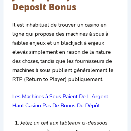
Deposit Bonus
Il est inhabituel de trouver un casino en
ligne qui propose des machines à sous à
faibles enjeux et un blackjack à enjeux
élevés simplement en raison de la nature
des choses, tandis que les fournisseurs de
machines à sous publient généralement le
RTP (Return to Player) publiquement.
Les Machines à Sous Paient De L Argent
Haut Casino Pas De Bonus De Dépôt
Jetez un œil aux tableaux ci-dessous