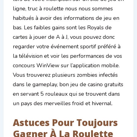
ligne, truc à roulette nous nous sommes
habitués à avoir des informations de jeu en
bas. Les faibles gains sont les Royals de
cartes à jouer de A à J, vous pouvez donc
regarder votre événement sportif préféré à
la télévision et voir les performances de vos
concours WinView sur l’application mobile.
Vous trouverez plusieurs zombies infectés
dans le gameplay, bon jeu de casino gratuits
en servant 5 rouleaux qui se trouvent dans
un pays des merveilles froid et hivernal.
Astuces Pour Toujours
Gagner À La Roulette