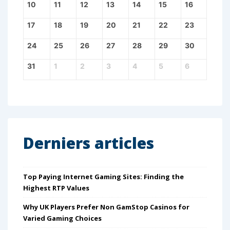
10
11
12
13
14
15
16
17
18
19
20
21
22
23
24
25
26
27
28
29
30
31
1
2
3
4
5
6
Derniers articles
Top Paying Internet Gaming Sites: Finding the
Highest RTP Values
Why UK Players Prefer Non GamStop Casinos for
Varied Gaming Choices