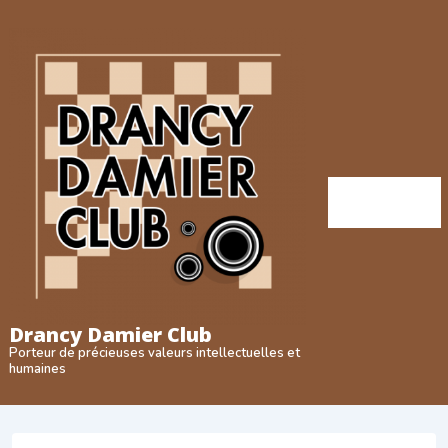
↓
passer
au
contenu
principal
Menu
Menu
Drancy Damier Club
Porteur de précieuses valeurs intellectuelles et
humaines