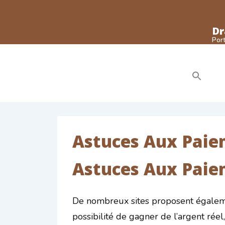
Dr
Port
Main
Club
Pratique
Compétitions
Navigation
casino online
casino chile online
Astuces Aux Paie
Astuces Aux Paie
De nombreux sites proposent égaleme
possibilité de gagner de l’argent réel