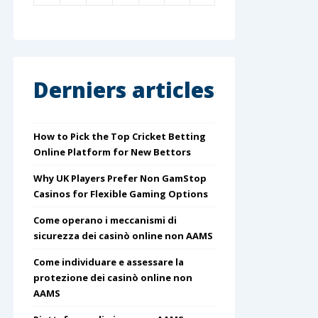
Derniers articles
How to Pick the Top Cricket Betting
Online Platform for New Bettors
Why UK Players Prefer Non GamStop
Casinos for Flexible Gaming Options
Come operano i meccanismi di
sicurezza dei casinò online non AAMS
Come individuare e assessare la
protezione dei casinò online non
AAMS