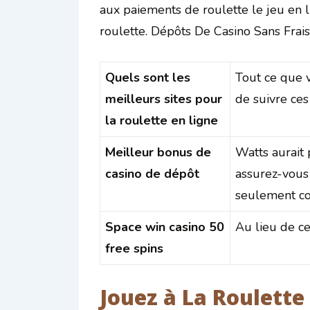
aux paiements de roulette le jeu en 
roulette. Dépôts De Casino Sans Frais
Quels sont les
Tout ce que v
meilleurs sites pour
de suivre ces
la roulette en ligne
Meilleur bonus de
Watts aurait 
casino de dépôt
assurez-vous 
seulement co
Space win casino 50
Au lieu de c
free spins
Jouez à La Roulette