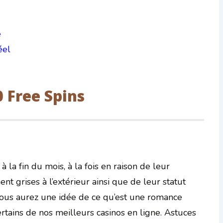
e
éel
 Free Spins
 la fin du mois, à la fois en raison de leur
 grises à l’extérieur ainsi que de leur statut
vous aurez une idée de ce qu’est une romance
ertains de nos meilleurs casinos en ligne. Astuces