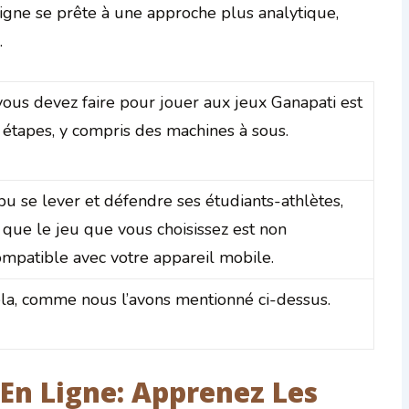
ligne se prête à une approche plus analytique,
.
ous devez faire pour jouer aux jeux Ganapati est
 étapes, y compris des machines à sous.
pu se lever et défendre ses étudiants-athlètes,
que le jeu que vous choisissez est non
mpatible avec votre appareil mobile.
ela, comme nous l’avons mentionné ci-dessus.
 En Ligne: Apprenez Les