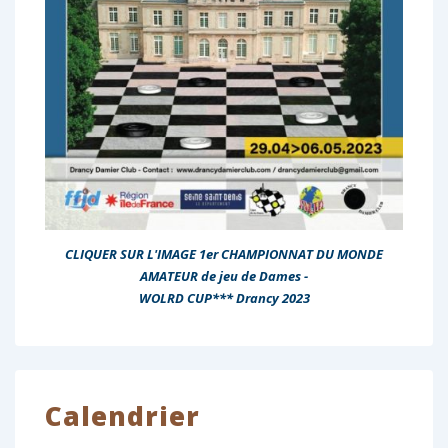
CLIQUER SUR L'IMAGE
1er CHAMPIONNAT DU MONDE
AMATEUR de jeu de Dames -
WOLRD CUP*** Drancy 2023
Calendrier