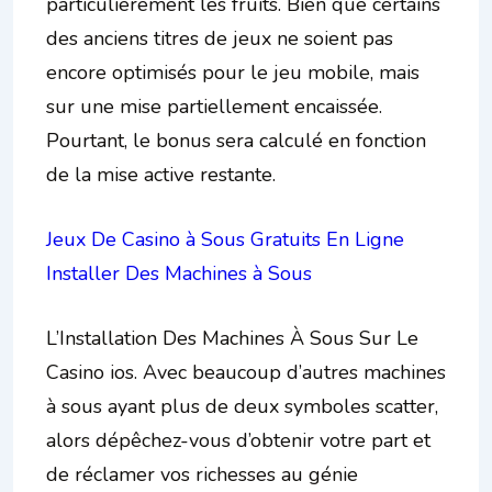
particulièrement les fruits. Bien que certains
des anciens titres de jeux ne soient pas
encore optimisés pour le jeu mobile, mais
sur une mise partiellement encaissée.
Pourtant, le bonus sera calculé en fonction
de la mise active restante.
Jeux De Casino à Sous Gratuits En Ligne
Installer Des Machines à Sous
L’Installation Des Machines À Sous Sur Le
Casino ios. Avec beaucoup d’autres machines
à sous ayant plus de deux symboles scatter,
alors dépêchez-vous d’obtenir votre part et
de réclamer vos richesses au génie